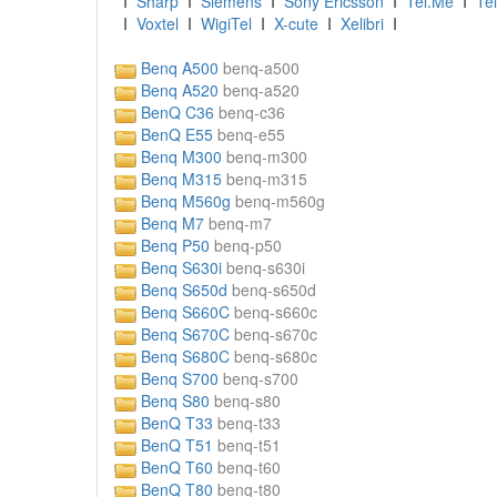
I
Sharp
I
Siemens
I
Sony Ericsson
I
Tel.Me
I
Tel
I
Voxtel
I
WigiTel
I
X-cute
I
Xelibri
I
Benq A500
benq-a500
Benq A520
benq-a520
BenQ C36
benq-c36
BenQ E55
benq-e55
Benq M300
benq-m300
Benq M315
benq-m315
Benq M560g
benq-m560g
Benq M7
benq-m7
Benq P50
benq-p50
Benq S630i
benq-s630i
Benq S650d
benq-s650d
Benq S660C
benq-s660c
Benq S670C
benq-s670c
Benq S680C
benq-s680c
Benq S700
benq-s700
Benq S80
benq-s80
BenQ T33
benq-t33
BenQ T51
benq-t51
BenQ T60
benq-t60
BenQ T80
benq-t80