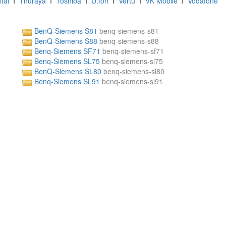
ital
I
Thuraya
I
Toshiba
I
U:fon
I
Vertu
I
VK Mobile
I
Vodafone
BenQ-Siemens S81
benq-siemens-s81
BenQ-Siemens S88
benq-siemens-s88
Benq-Siemens SF71
benq-siemens-sf71
Benq-Siemens SL75
benq-siemens-sl75
BenQ-Siemens SL80
benq-siemens-sl80
Benq-Siemens SL91
benq-siemens-sl91