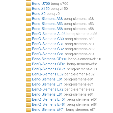
Benq U700
benq-u700
Benq Z150
benq-z150
Benq Z2
benq-z2
Benq-Siemens A38
benq-siemens-a38
Benq-Siemens A53
benq-siemens-a53
Benq-Siemens A58
benq-siemens-a58
BenQ-Siemens AL26
benq-siemens-al26
BenQ-Siemens C30
benq-siemens-c30
BenQ-Siemens C31
benq-siemens-c31
BenQ-Siemens C32
benq-siemens-c32
BenQ-Siemens C81
benq-siemens-c81
Benq-Siemens CF110
benq-siemens-cf110
BenQ-Siemens CF61
benq-siemens-cf61
BenQ-Siemens CL71
benq-siemens-cl71
BenQ-Siemens E52
benq-siemens-e52
Benq-Siemens E61
benq-siemens-e61
Benq-Siemens E71
benq-siemens-e71
BenQ-Siemens E72
benq-siemens-e72
Benq-Siemens E81
benq-siemens-e81
BenQ-Siemens EF51
benq-siemens-ef51
BenQ-Siemens EF61
benq-siemens-ef61
Benq-Siemens EF71
benq-siemens-ef71