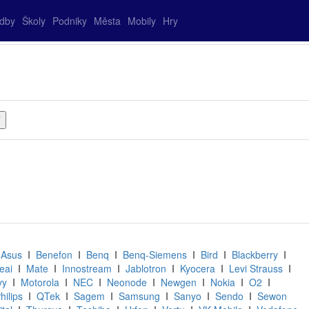
adby
Školy
Podniky
Města
Mobily
Hry
I
Asus
I
Benefon
I
Benq
I
Benq-Siemens
I
Bird
I
Blackberry
I
eai
I
Mate
I
Innostream
I
Jablotron
I
Kyocera
I
Levi Strauss
I
vy
I
Motorola
I
NEC
I
Neonode
I
Newgen
I
Nokia
I
O2
I
hilips
I
QTek
I
Sagem
I
Samsung
I
Sanyo
I
Sendo
I
Sewon