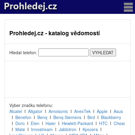
Prohledej.cz - katalog vědomostí
Hledat telefon:
Vyber značku telefonu:
Alcatel
I
Aligator
I
Amoisonic
I
AnexTek
I
Apple
I
Asus
I
Benefon
I
Benq
I
Benq-Siemens
I
Bird
I
Blackberry
I
Doro
I
Eten
I
Haier
I
Hewlett-Packard
I
HTC
I
Cheai
I
Mate
I
Innostream
I
Jablotron
I
Kyocera
I