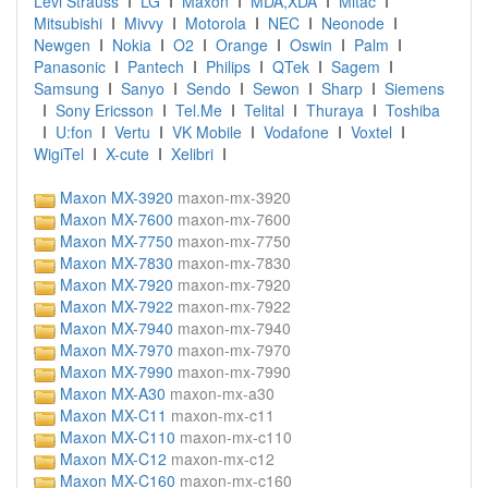
Levi Strauss
I
LG
I
Maxon
I
MDA,XDA
I
Mitac
I
Mitsubishi
I
Mivvy
I
Motorola
I
NEC
I
Neonode
I
Newgen
I
Nokia
I
O2
I
Orange
I
Oswin
I
Palm
I
Panasonic
I
Pantech
I
Philips
I
QTek
I
Sagem
I
Samsung
I
Sanyo
I
Sendo
I
Sewon
I
Sharp
I
Siemens
I
Sony Ericsson
I
Tel.Me
I
Telital
I
Thuraya
I
Toshiba
I
U:fon
I
Vertu
I
VK Mobile
I
Vodafone
I
Voxtel
I
WigiTel
I
X-cute
I
Xelibri
I
Maxon MX-3920
maxon-mx-3920
Maxon MX-7600
maxon-mx-7600
Maxon MX-7750
maxon-mx-7750
Maxon MX-7830
maxon-mx-7830
Maxon MX-7920
maxon-mx-7920
Maxon MX-7922
maxon-mx-7922
Maxon MX-7940
maxon-mx-7940
Maxon MX-7970
maxon-mx-7970
Maxon MX-7990
maxon-mx-7990
Maxon MX-A30
maxon-mx-a30
Maxon MX-C11
maxon-mx-c11
Maxon MX-C110
maxon-mx-c110
Maxon MX-C12
maxon-mx-c12
Maxon MX-C160
maxon-mx-c160