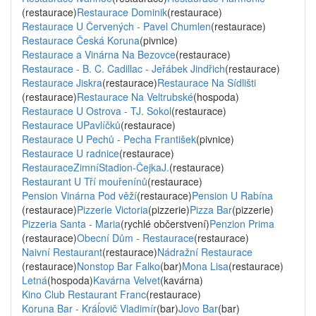
(restaurace)
Restaurace Dominik
(restaurace)
Restaurace U Červených - Pavel Chumlen
(restaurace)
Restaurace Česká Koruna
(pivnice)
Restaurace a Vinárna Na Bezovce
(restaurace)
Restaurace - B. C. Cadillac - Jeřábek Jindřich
(restaurace)
Restaurace Jiskra
(restaurace)
Restaurace Na Sídlišti
(restaurace)
Restaurace Na Veltrubské
(hospoda)
Restaurace U Ostrova - TJ. Sokol
(restaurace)
Restaurace UPavlíčků
(restaurace)
Restaurace U Pechů - Pecha František
(pivnice)
Restaurace U radnice
(restaurace)
RestauraceZimníStadion-ČejkaJ.
(restaurace)
Restaurant U Tří mouřenínů
(restaurace)
Pension Vinárna Pod věží
(restaurace)
Pension U Rabína
(restaurace)
Pizzerie Victoria
(pizzerie)
Pizza Bar
(pizzerie)
Pizzeria Santa - Maria
(rychlé občerstvení)
Penzion Prima
(restaurace)
Obecní Dům - Restaurace
(restaurace)
Naivní Restaurant
(restaurace)
Nádražní Restaurace
(restaurace)
Nonstop Bar Falko
(bar)
Mona Lisa
(restaurace)
Letná
(hospoda)
Kavárna Velvet
(kavárna)
Kino Club Restaurant Franc
(restaurace)
Koruna Bar - Kráĺovič Vladimír
(bar)
Jovo Bar
(bar)