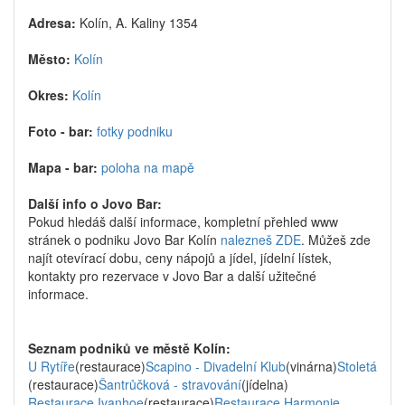
Adresa:
Kolín, A. Kaliny 1354
Město:
Kolín
Okres:
Kolín
Foto - bar:
fotky podniku
Mapa - bar:
poloha na mapě
Další info o Jovo Bar:
Pokud hledáš další informace, kompletní přehled www
stránek o podniku Jovo Bar Kolín
nalezneš ZDE
. Můžeš zde
najít otevírací dobu, ceny nápojů a jídel, jídelní lístek,
kontakty pro rezervace v Jovo Bar a další užitečné
informace.
Seznam podniků ve městě Kolín:
U Rytíře
(restaurace)
Scapino - Divadelní Klub
(vinárna)
Stoletá
(restaurace)
Šantrůčková - stravování
(jídelna)
Restaurace Ivanhoe
(restaurace)
Restaurace Harmonie