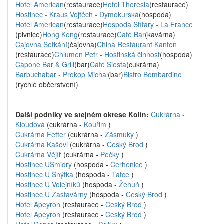
Hotel American
(restaurace)
Hotel Theresia
(restaurace)
Hostinec - Kraus Vojtěch - Dymokurská
(hospoda)
Hotel American
(restaurace)
Hospoda Štítary - La France
(pivnice)
Hong Kong
(restaurace)
Café Bar
(kavárna)
Čajovna Setkání
(čajovna)
China Restaurant Kanton
(restaurace)
Chlumen Petr - Hostinská činnost
(hospoda)
Capone Bar & Grill
(bar)
Café Siesta
(cukrárna)
Barbuchabar - Prokop Michal
(bar)
Bistro Bombardino
(rychlé občerstvení)
Další podniky ve stejném okrese Kolín:
Cukrárna -
Kloudová
(cukrárna -
Kouřim
)
Cukrárna Fetter
(cukrárna -
Zásmuky
)
Cukrárna Kašovi
(cukrárna -
Český Brod
)
Cukrárna Vějíř
(cukrárna -
Pečky
)
Hostinec UŠmidry
(hospoda -
Cerhenice
)
Hostinec U Šnýtka
(hospoda -
Tatce
)
Hostinec U Volejníků
(hospoda -
Žehuň
)
Hostinec U Zastavárny
(hospoda -
Český Brod
)
Hotel Apeyron
(restaurace -
Český Brod
)
Hotel Apeyron
(restaurace -
Český Brod
)