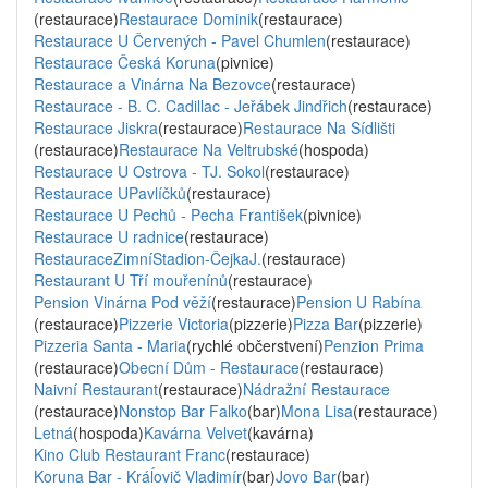
(restaurace)
Restaurace Dominik
(restaurace)
Restaurace U Červených - Pavel Chumlen
(restaurace)
Restaurace Česká Koruna
(pivnice)
Restaurace a Vinárna Na Bezovce
(restaurace)
Restaurace - B. C. Cadillac - Jeřábek Jindřich
(restaurace)
Restaurace Jiskra
(restaurace)
Restaurace Na Sídlišti
(restaurace)
Restaurace Na Veltrubské
(hospoda)
Restaurace U Ostrova - TJ. Sokol
(restaurace)
Restaurace UPavlíčků
(restaurace)
Restaurace U Pechů - Pecha František
(pivnice)
Restaurace U radnice
(restaurace)
RestauraceZimníStadion-ČejkaJ.
(restaurace)
Restaurant U Tří mouřenínů
(restaurace)
Pension Vinárna Pod věží
(restaurace)
Pension U Rabína
(restaurace)
Pizzerie Victoria
(pizzerie)
Pizza Bar
(pizzerie)
Pizzeria Santa - Maria
(rychlé občerstvení)
Penzion Prima
(restaurace)
Obecní Dům - Restaurace
(restaurace)
Naivní Restaurant
(restaurace)
Nádražní Restaurace
(restaurace)
Nonstop Bar Falko
(bar)
Mona Lisa
(restaurace)
Letná
(hospoda)
Kavárna Velvet
(kavárna)
Kino Club Restaurant Franc
(restaurace)
Koruna Bar - Kráĺovič Vladimír
(bar)
Jovo Bar
(bar)