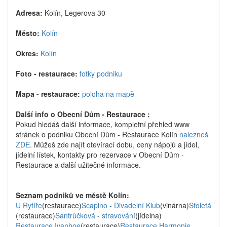
Adresa:
Kolín, Legerova 30
Město:
Kolín
Okres:
Kolín
Foto - restaurace:
fotky podniku
Mapa - restaurace:
poloha na mapě
Další info o Obecní Dům - Restaurace :
Pokud hledáš další informace, kompletní přehled www
stránek o podniku Obecní Dům - Restaurace Kolín
nalezneš
ZDE
. Můžeš zde najít otevírací dobu, ceny nápojů a jídel,
jídelní lístek, kontakty pro rezervace v Obecní Dům -
Restaurace a další užitečné informace.
Seznam podniků ve městě Kolín:
U Rytíře
(restaurace)
Scapino - Divadelní Klub
(vinárna)
Stoletá
(restaurace)
Šantrůčková - stravování
(jídelna)
Restaurace Ivanhoe
(restaurace)
Restaurace Harmonie