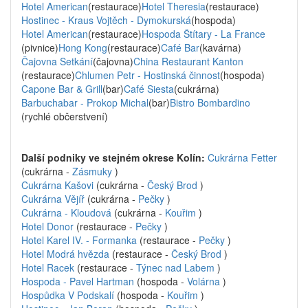
Hotel American
(restaurace)
Hotel Theresia
(restaurace)
Hostinec - Kraus Vojtěch - Dymokurská
(hospoda)
Hotel American
(restaurace)
Hospoda Štítary - La France
(pivnice)
Hong Kong
(restaurace)
Café Bar
(kavárna)
Čajovna Setkání
(čajovna)
China Restaurant Kanton
(restaurace)
Chlumen Petr - Hostinská činnost
(hospoda)
Capone Bar & Grill
(bar)
Café Siesta
(cukrárna)
Barbuchabar - Prokop Michal
(bar)
Bistro Bombardino
(rychlé občerstvení)
Další podniky ve stejném okrese Kolín:
Cukrárna Fetter
(cukrárna -
Zásmuky
)
Cukrárna Kašovi
(cukrárna -
Český Brod
)
Cukrárna Vějíř
(cukrárna -
Pečky
)
Cukrárna - Kloudová
(cukrárna -
Kouřim
)
Hotel Donor
(restaurace -
Pečky
)
Hotel Karel IV. - Formanka
(restaurace -
Pečky
)
Hotel Modrá hvězda
(restaurace -
Český Brod
)
Hotel Racek
(restaurace -
Týnec nad Labem
)
Hospoda - Pavel Hartman
(hospoda -
Volárna
)
Hospůdka V Podskalí
(hospoda -
Kouřim
)