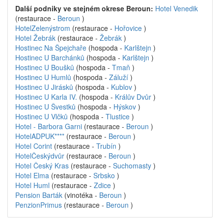
Další podniky ve stejném okrese Beroun:
Hotel Venedik
(restaurace -
Beroun
)
HotelZelenýstrom
(restaurace -
Hořovice
)
Hotel Žebrák
(restaurace -
Žebrák
)
Hostinec Na Špejchaře
(hospoda -
Karlštejn
)
Hostinec U Barchánků
(hospoda -
Karlštejn
)
Hostinec U Boušků
(hospoda -
Tmaň
)
Hostinec U Humlů
(hospoda -
Záluží
)
Hostinec U Jirásků
(hospoda -
Kublov
)
Hostinec U Karla IV.
(hospoda -
Králův Dvůr
)
Hostinec U Švestků
(hospoda -
Hýskov
)
Hostinec U Vlčků
(hospoda -
Tlustice
)
Hotel - Barbora Garni
(restaurace -
Beroun
)
HotelADPUK****
(restaurace -
Beroun
)
Hotel Corint
(restaurace -
Trubín
)
HotelČeskýdvůr
(restaurace -
Beroun
)
Hotel Český Kras
(restaurace -
Suchomasty
)
Hotel Elma
(restaurace -
Srbsko
)
Hotel Huml
(restaurace -
Zdice
)
Pension Barták
(vinotéka -
Beroun
)
PenzionPrimus
(restaurace -
Beroun
)