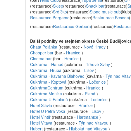
(bar)
Tenis Club
(restaurace)
Tupá Jehla
(restaurace)
S -
(restaurace)
Sklep
(restaurace)
Snack bar
(restaurace)
S
(restaurace)
Srdíčko
(restaurace)
Stone music pub
(klub
Restaurace Bergamo
(restaurace)
Restaurace Beseda
(
(restaurace)
Restaurace Gerbera
(restaurace)
Restaura
Další podniky ve stejném okrese České Budějovic
Chata Polánka
(restaurace -
Nové Hrady
)
Chooper bar
(bar -
Hranice
)
Cinema bar
(bar -
Hranice
)
Cukrárna - Hanuš
(cukrárna -
Trhové Sviny
)
Cukrárna -Hrubá
(cukrárna -
Lišov
)
Cukrárna - kavárna Blahovec
(kavárna -
Týn nad Vlta
Cukrárna - Koptová
(cukrárna -
Ločenice
)
CukrárnaCentrum
(cukrárna -
Hranice
)
Cukrárna Monika
(cukrárna -
Planá
)
Cukrárna U Fabiánů
(cukrárna -
Ledenice
)
Hotel Slávia
(restaurace -
Hranice
)
Hotel U Petra Voka
(restaurace -
Lišov
)
Hotel Vintíř
(restaurace -
Hartmanice
)
Hotel Vltava
(restaurace -
Týn nad Vltavou
)
Hubert
(restaurace -
Hluboká nad Vltavou
)