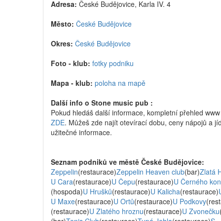
Adresa:
České Budějovice, Karla IV. 4
Město:
České Budějovice
Okres:
České Budějovice
Foto - klub:
fotky podniku
Mapa - klub:
poloha na mapě
Další info o Stone music pub :
Pokud hledáš další informace, kompletní přehled ww
ZDE
. Můžeš zde najít otevírací dobu, ceny nápojů a jíd
užitečné informace.
Seznam podniků ve městě České Budějovice:
Zeppelin
(restaurace)
Zeppelin Heaven club
(bar)
Zlatá 
U Cara
(restaurace)
U Čepu
(restaurace)
U Černého kon
(hospoda)
U Hrušků
(restaurace)
U Kalicha
(restaurace)
U Maxe
(restaurace)
U Ortů
(restaurace)
U Podkovy
(res
(restaurace)
U Zlatého hroznu
(restaurace)
U Zvonečku