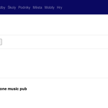
adby
Školy
Podniky
Města
Mobily
Hry
tone music pub