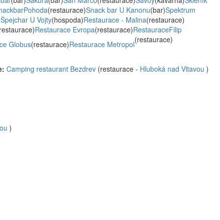
 bar
(bar)
Sakura
(bar)
San Marco
(restaurace)
Savoy
(kavárna)
Skleník
nackbarPohoda
(restaurace)
Snack bar U Kanonu
(bar)
Spektrum
)
Špejchar U Vojty
(hospoda)
Restaurace - Malina
(restaurace)
restaurace)
Restaurace Evropa
(restaurace)
RestauraceFilip
(restaurace)
ce Globus
(restaurace)
Restaurace Metropol
e:
Camping restaurant Bezdrev
(restaurace -
Hluboká nad Vltavou
)
vou
)