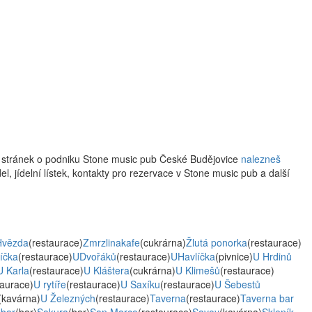
w stránek o podniku Stone music pub České Budějovice
nalezneš
el, jídelní lístek, kontakty pro rezervace v Stone music pub a další
Hvězda
(restaurace)
Zmrzlinakafe
(cukrárna)
Žlutá ponorka
(restaurace)
íčka
(restaurace)
UDvořáků
(restaurace)
UHavlíčka
(pivnice)
U Hrdinů
U Karla
(restaurace)
U Kláštera
(cukrárna)
U Klimešů
(restaurace)
taurace)
U rytíře
(restaurace)
U Saxíku
(restaurace)
U Šebestů
(kavárna)
U Železných
(restaurace)
Taverna
(restaurace)
Taverna bar