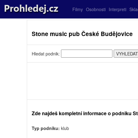
Filmy
Osobnosti
Interpreti
Skl
Stone music pub České Budějovice
Hledat podnik:
Zde najdeš kompletní informace o podniku S
Typ podniku:
klub