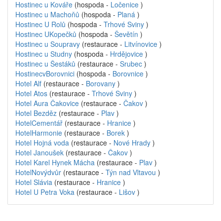
Hostinec u Kováře
(hospoda -
Ločenice
)
Hostinec u Machoňů
(hospoda -
Planá
)
Hostinec U Rolů
(hospoda -
Trhové Sviny
)
Hostinec UKopečků
(hospoda -
Ševětín
)
Hostinec u Soupravy
(restaurace -
Litvínovice
)
Hostinec u Studny
(hospoda -
Hrdějovice
)
Hostinec u Šestáků
(restaurace -
Srubec
)
HostinecvBorovnici
(hospoda -
Borovnice
)
Hotel Alf
(restaurace -
Borovany
)
Hotel Atos
(restaurace -
Trhové Sviny
)
Hotel Aura Čakovice
(restaurace -
Čakov
)
Hotel Bezděz
(restaurace -
Plav
)
HotelCementář
(restaurace -
Hranice
)
HotelHarmonie
(restaurace -
Borek
)
Hotel Hojná voda
(restaurace -
Nové Hrady
)
Hotel Janoušek
(restaurace -
Čakov
)
Hotel Karel Hynek Mácha
(restaurace -
Plav
)
HotelNovýdvůr
(restaurace -
Týn nad Vltavou
)
Hotel Slávia
(restaurace -
Hranice
)
Hotel U Petra Voka
(restaurace -
Lišov
)