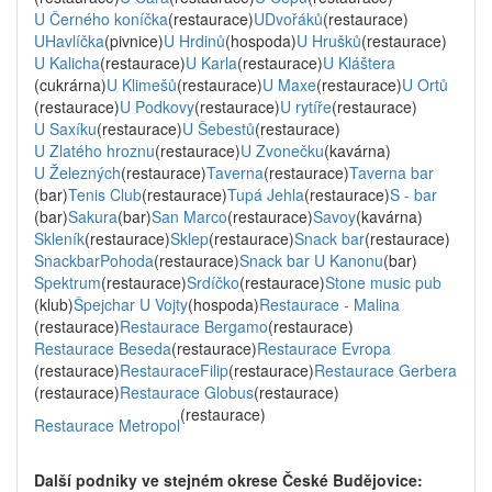
U Černého koníčka
(restaurace)
UDvořáků
(restaurace)
UHavlíčka
(pivnice)
U Hrdinů
(hospoda)
U Hrušků
(restaurace)
U Kalicha
(restaurace)
U Karla
(restaurace)
U Kláštera
(cukrárna)
U Klimešů
(restaurace)
U Maxe
(restaurace)
U Ortů
(restaurace)
U Podkovy
(restaurace)
U rytíře
(restaurace)
U Saxíku
(restaurace)
U Šebestů
(restaurace)
U Zlatého hroznu
(restaurace)
U Zvonečku
(kavárna)
U Železných
(restaurace)
Taverna
(restaurace)
Taverna bar
(bar)
Tenis Club
(restaurace)
Tupá Jehla
(restaurace)
S - bar
(bar)
Sakura
(bar)
San Marco
(restaurace)
Savoy
(kavárna)
Skleník
(restaurace)
Sklep
(restaurace)
Snack bar
(restaurace)
SnackbarPohoda
(restaurace)
Snack bar U Kanonu
(bar)
Spektrum
(restaurace)
Srdíčko
(restaurace)
Stone music pub
(klub)
Špejchar U Vojty
(hospoda)
Restaurace - Malina
(restaurace)
Restaurace Bergamo
(restaurace)
Restaurace Beseda
(restaurace)
Restaurace Evropa
(restaurace)
RestauraceFilip
(restaurace)
Restaurace Gerbera
(restaurace)
Restaurace Globus
(restaurace)
(restaurace)
Restaurace Metropol
Další podniky ve stejném okrese České Budějovice: