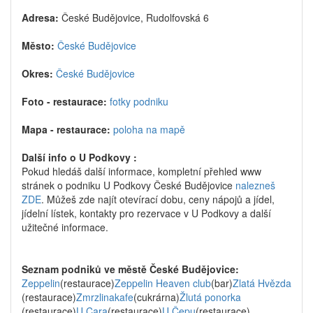
Adresa:
České Budějovice, Rudolfovská 6
Město:
České Budějovice
Okres:
České Budějovice
Foto - restaurace:
fotky podniku
Mapa - restaurace:
poloha na mapě
Další info o U Podkovy :
Pokud hledáš další informace, kompletní přehled www
stránek o podniku U Podkovy České Budějovice
nalezneš
ZDE
. Můžeš zde najít otevírací dobu, ceny nápojů a jídel,
jídelní lístek, kontakty pro rezervace v U Podkovy a další
užitečné informace.
Seznam podniků ve městě České Budějovice:
Zeppelin
(restaurace)
Zeppelin Heaven club
(bar)
Zlatá Hvězda
(restaurace)
Zmrzlinakafe
(cukrárna)
Žlutá ponorka
(restaurace)
U Cara
(restaurace)
U Čepu
(restaurace)