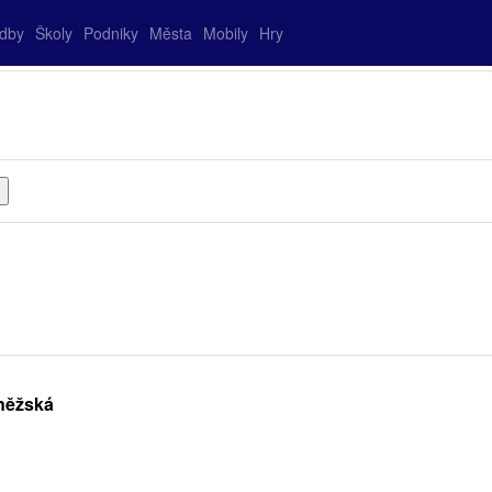
adby
Školy
Podniky
Města
Mobily
Hry
něžská