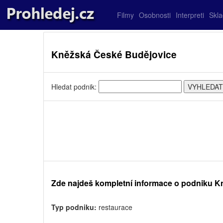
Filmy
Osobnosti
Interpreti
Skl
Kněžská České Budějovice
Hledat podnik:
Zde najdeš kompletní informace o podniku K
Typ podniku:
restaurace