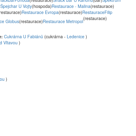
nackbarPohoda
(restaurace)
Snack bar U Kanonu
(bar)
Spektrum
)
Špejchar U Vojty
(hospoda)
Restaurace - Malina
(restaurace)
restaurace)
Restaurace Evropa
(restaurace)
RestauraceFilip
(restaurace)
ce Globus
(restaurace)
Restaurace Metropol
e:
Cukrárna U Fabiánů
(cukrárna -
Ledenice
)
d Vltavou
)
vou
)