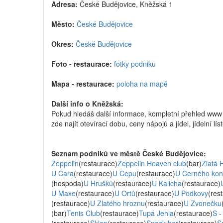
Adresa:
České Budějovice, Kněžská 1
Město:
České Budějovice
Okres:
České Budějovice
Foto - restaurace:
fotky podniku
Mapa - restaurace:
poloha na mapě
Další info o Kněžská:
Pokud hledáš další informace, kompletní přehled ww
zde najít otevírací dobu, ceny nápojů a jídel, jídelní l
Seznam podniků ve městě České Budějovice:
Zeppelin
(restaurace)
Zeppelin Heaven club
(bar)
Zlatá 
U Cara
(restaurace)
U Čepu
(restaurace)
U Černého kon
(hospoda)
U Hrušků
(restaurace)
U Kalicha
(restaurace)
U Maxe
(restaurace)
U Ortů
(restaurace)
U Podkovy
(res
(restaurace)
U Zlatého hroznu
(restaurace)
U Zvonečku
(bar)
Tenis Club
(restaurace)
Tupá Jehla
(restaurace)
S -