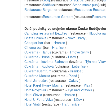
(restaurace)
Sklep
(restaurace)
Snack bar
(restaurace)
S
(restaurace)
Srdíčko
(restaurace)
Stone music pub
(klub
Restaurace Bergamo
(restaurace)
Restaurace Beseda
(
(restaurace)
Restaurace Gerbera
(restaurace)
Restaura
Další podniky ve stejném okrese České Budějovic
Camping restaurant Bezdrev
(restaurace -
Hluboká na
Chata Polánka
(restaurace -
Nové Hrady
)
Chooper bar
(bar -
Hranice
)
Cinema bar
(bar -
Hranice
)
Cukrárna - Hanuš
(cukrárna -
Trhové Sviny
)
Cukrárna -Hrubá
(cukrárna -
Lišov
)
Cukrárna - kavárna Blahovec
(kavárna -
Týn nad Vlta
Cukrárna - Koptová
(cukrárna -
Ločenice
)
CukrárnaCentrum
(cukrárna -
Hranice
)
Cukrárna Monika
(cukrárna -
Planá
)
Hotel Janoušek
(restaurace -
Čakov
)
Hotel Karel Hynek Mácha
(restaurace -
Plav
)
HotelNovýdvůr
(restaurace -
Týn nad Vltavou
)
Hotel Slávia
(restaurace -
Hranice
)
Hotel U Petra Voka
(restaurace -
Lišov
)
Hotel Vintíř
(restaurace -
Hartmanice
)