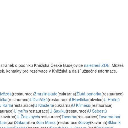
w stránek o podniku Kněžská České Budějovice
nalezneš ZDE
. Můžeš
ístek, kontakty pro rezervace v Kněžská a další užitečné informace.
Hvězda
(restaurace)
Zmrzlinakafe
(cukrárna)
Žlutá ponorka
(restaurace)
íčka
(restaurace)
UDvořáků
(restaurace)
UHavlíčka
(pivnice)
U Hrdinů
U Karla
(restaurace)
U Kláštera
(cukrárna)
U Klimešů
(restaurace)
taurace)
U rytíře
(restaurace)
U Saxíku
(restaurace)
U Šebestů
(kavárna)
U Železných
(restaurace)
Taverna
(restaurace)
Taverna bar
 bar
(bar)
Sakura
(bar)
San Marco
(restaurace)
Savoy
(kavárna)
Skleník