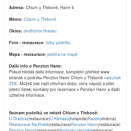
Adresa:
Chlum u Třeboně, Hamr 6
Město:
Chlum u Třeboně
Okres:
Jindřichův Hradec
Foto - restaurace:
fotky podniku
Mapa - restaurace:
poloha na mapě
Další info o Penzion Hamr:
Pokud hledáš další informace, kompletní přehled www
stránek o podniku Penzion Hamr Chlum u Třeboně
nalezneš
ZDE
. Můžeš zde najít otevírací dobu, ceny nápojů a jídel,
jídelní lístek, kontakty pro rezervace v Penzion Hamr a další
užitečné informace.
Seznam podniků ve městě Chlum u Třeboně:
U Dračice
(restaurace)
U Klimasů
(hospoda)
Racek
(vinárna)
Restaurace Na Poště
(restaurace)
Penzion Hamr
(restaurace)
Penzion Hamr
(restaurace)
Moravský sklípek
(restaurace)