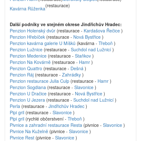
(restaurace)
Kavárna Růženka
Další podniky ve stejném okrese Jindřichův Hradec:
Penzion Holenský dvůr
(restaurace -
Kardašova Řečice
)
Penzion Hřebíček
(restaurace -
Nová Bystřice
)
Penzion kavárna galerie U Míšků
(kavárna -
Třeboň
)
Penzion Lužnice
(restaurace -
Suchdol nad Lužnicí
)
Penzion Medenice
(restaurace -
Staňkov
)
Penzion Na Kovárně
(restaurace -
Hamr
)
Penzion Quattro
(restaurace -
Dešná
)
Penzion Ráj
(restaurace -
Zahrádky
)
Penzion restaurace Julia Culp
(restaurace -
Hamr
)
Penzion Sogdiana
(restaurace -
Slavonice
)
Penzion U Dračice
(restaurace -
Nová Bystřice
)
Penzion U Jezera
(restaurace -
Suchdol nad Lužnicí
)
Perla
(restaurace -
Jindřichův Hradec
)
Pipi gril
(restaurace -
Slavonice
)
Pipi gril
(rychlé občerstvení -
Třeboň
)
Pivnice a zahradní restaurace Resta
(pivnice -
Slavonice
)
Pivnice Na Kuželně
(pivnice -
Slavonice
)
Pivnice Rest
(pivnice -
Slavonice
)