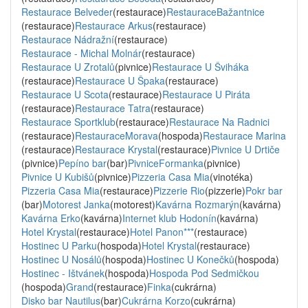
Restaurace Belveder
(restaurace)
RestauraceBažantnice
(restaurace)
Restaurace Arkus
(restaurace)
Restaurace Nádražní
(restaurace)
Restaurace - Michal Molnár
(restaurace)
Restaurace U Zrotalů
(pivnice)
Restaurace U Šviháka
(restaurace)
Restaurace U Špaka
(restaurace)
Restaurace U Scota
(restaurace)
Restaurace U Piráta
(restaurace)
Restaurace Tatra
(restaurace)
Restaurace Sportklub
(restaurace)
Restaurace Na Radnici
(restaurace)
RestauraceMorava
(hospoda)
Restaurace Marina
(restaurace)
Restaurace Krystal
(restaurace)
Pivnice U Drtiče
(pivnice)
Pepíno bar
(bar)
PivniceFormanka
(pivnice)
Pivnice U Kubišů
(pivnice)
Pizzeria Casa Mia
(vinotéka)
Pizzeria Casa Mia
(restaurace)
Pizzerie Rio
(pizzerie)
Pokr bar
(bar)
Motorest Janka
(motorest)
Kavárna Rozmarýn
(kavárna)
Kavárna Erko
(kavárna)
Internet klub Hodonín
(kavárna)
Hotel Krystal
(restaurace)
Hotel Panon***
(restaurace)
Hostinec U Parku
(hospoda)
Hotel Krystal
(restaurace)
Hostinec U Nosálů
(hospoda)
Hostinec U Konečků
(hospoda)
Hostinec - Ištvánek
(hospoda)
Hospoda Pod Sedmičkou
(hospoda)
Grand
(restaurace)
Finka
(cukrárna)
Disko bar Nautilus
(bar)
Cukrárna Korzo
(cukrárna)