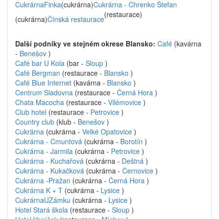
CukrárnaFinka
(cukrárna)
Cukrárna - Chrenko Štefan
(restaurace)
(cukrárna)
Čínská restaurace
Další podniky ve stejném okrese Blansko:
Café
(kavárna
-
Benešov
)
Café bar U Kola
(bar -
Sloup
)
Café Bergman
(restaurace -
Blansko
)
Café Blue Internet
(kavárna -
Blansko
)
Centrum Sladovna
(restaurace -
Černá Hora
)
Chata Macocha
(restaurace -
Vilémovice
)
Club hotel
(restaurace -
Petrovice
)
Country club
(klub -
Benešov
)
Cukrárna
(cukrárna -
Velké Opatovice
)
Cukrárna - Cmuntová
(cukrárna -
Borotín
)
Cukrárna - Jarmila
(cukrárna -
Petrovice
)
Cukrárna - Kuchařová
(cukrárna -
Deštná
)
Cukrárna - Kukačková
(cukrárna -
Černovice
)
Cukrárna -Pražan
(cukrárna -
Černá Hora
)
Cukrárna K + T
(cukrárna -
Lysice
)
CukrárnaUZámku
(cukrárna -
Lysice
)
Hotel Stará škola
(restaurace -
Sloup
)