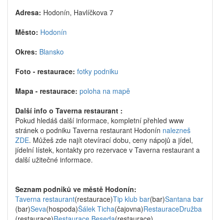
Adresa:
Hodonín, Havlíčkova 7
Město:
Hodonín
Okres:
Blansko
Foto - restaurace:
fotky podniku
Mapa - restaurace:
poloha na mapě
Další info o Taverna restaurant :
Pokud hledáš další informace, kompletní přehled www
stránek o podniku Taverna restaurant Hodonín
nalezneš
ZDE
. Můžeš zde najít otevírací dobu, ceny nápojů a jídel,
jídelní lístek, kontakty pro rezervace v Taverna restaurant a
další užitečné informace.
Seznam podniků ve městě Hodonín:
Taverna restaurant
(restaurace)
Tip klub bar
(bar)
Santana bar
(bar)
Seva
(hospoda)
Šálek Ticha
(čajovna)
RestauraceDružba
(restaurace)
Restaurace Beseda
(restaurace)