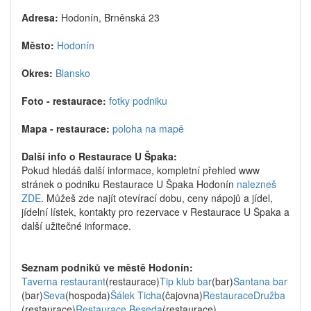
Adresa:
Hodonín, Brněnská 23
Město:
Hodonín
Okres:
Blansko
Foto - restaurace:
fotky podniku
Mapa - restaurace:
poloha na mapě
Další info o Restaurace U Špaka:
Pokud hledáš další informace, kompletní přehled www
stránek o podniku Restaurace U Špaka Hodonín
nalezneš
ZDE
. Můžeš zde najít otevírací dobu, ceny nápojů a jídel,
jídelní lístek, kontakty pro rezervace v Restaurace U Špaka a
další užitečné informace.
Seznam podniků ve městě Hodonín:
Taverna restaurant
(restaurace)
Tip klub bar
(bar)
Santana bar
(bar)
Seva
(hospoda)
Šálek Ticha
(čajovna)
RestauraceDružba
(restaurace)
Restaurace Beseda
(restaurace)