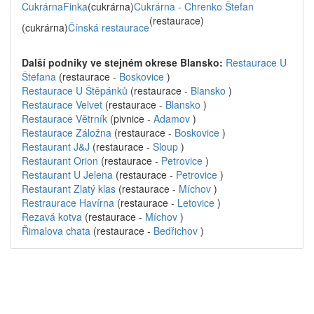
CukrárnaFinka
(cukrárna)
Cukrárna - Chrenko Štefan
(restaurace)
(cukrárna)
Čínská restaurace
Další podniky ve stejném okrese Blansko:
Restaurace U
Štefana
(restaurace -
Boskovice
)
Restaurace U Štěpánků
(restaurace -
Blansko
)
Restaurace Velvet
(restaurace -
Blansko
)
Restaurace Větrník
(pivnice -
Adamov
)
Restaurace Záložna
(restaurace -
Boskovice
)
Restaurant J&J
(restaurace -
Sloup
)
Restaurant Orion
(restaurace -
Petrovice
)
Restaurant U Jelena
(restaurace -
Petrovice
)
Restaurant Zlatý klas
(restaurace -
Míchov
)
Restraurace Havírna
(restaurace -
Letovice
)
Rezavá kotva
(restaurace -
Míchov
)
Řimalova chata
(restaurace -
Bedřichov
)