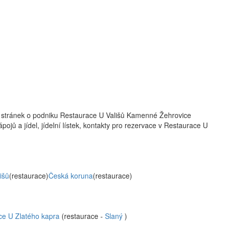
w stránek o podniku Restaurace U Vališů Kamenné Žehrovice
pojů a jídel, jídelní lístek, kontakty pro rezervace v Restaurace U
išů
(restaurace)
Česká koruna
(restaurace)
ce U Zlatého kapra
(restaurace -
Slaný
)