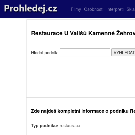
Filmy
Osobnosti
Interpreti
Skl
Restaurace U Vališů Kamenné Žehrov
Hledat podnik:
Zde najdeš kompletní informace o podniku Re
Typ podniku:
restaurace