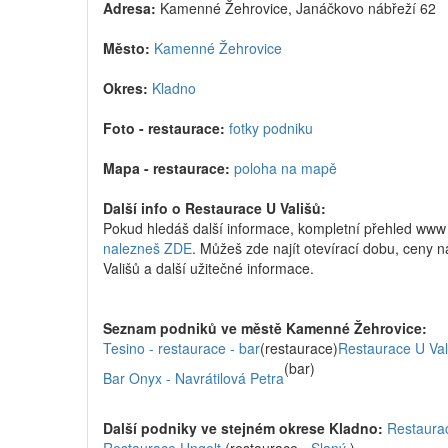
Adresa:
Kamenné Žehrovice, Janáčkovo nábřeží 62
Město:
Kamenné Žehrovice
Okres:
Kladno
Foto - restaurace:
fotky podniku
Mapa - restaurace:
poloha na mapě
Další info o Restaurace U Vališů:
Pokud hledáš další informace, kompletní přehled ww
nalezneš ZDE
. Můžeš zde najít otevírací dobu, ceny ná
Vališů a další užitečné informace.
Seznam podniků ve městě Kamenné Žehrovice:
Tesino - restaurace - bar
(restaurace)
Restaurace U Val
(bar)
Bar Onyx - Navrátilová Petra
Další podniky ve stejném okrese Kladno:
Restaura