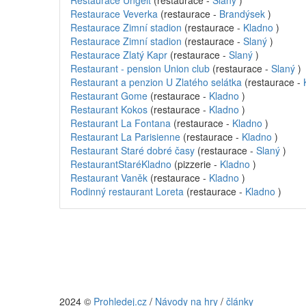
Restaurace Ungelt
(restaurace -
Slaný
)
Restaurace Veverka
(restaurace -
Brandýsek
)
Restaurace Zimní stadion
(restaurace -
Kladno
)
Restaurace Zimní stadion
(restaurace -
Slaný
)
Restaurace Zlatý Kapr
(restaurace -
Slaný
)
Restaurant - pension Union club
(restaurace -
Slaný
)
Restaurant a penzion U Zlatého selátka
(restaurace -
Restaurant Gome
(restaurace -
Kladno
)
Restaurant Kokos
(restaurace -
Kladno
)
Restaurant La Fontana
(restaurace -
Kladno
)
Restaurant La Parisienne
(restaurace -
Kladno
)
Restaurant Staré dobré časy
(restaurace -
Slaný
)
RestaurantStaréKladno
(pizzerie -
Kladno
)
Restaurant Vaněk
(restaurace -
Kladno
)
Rodinný restaurant Loreta
(restaurace -
Kladno
)
2024 ©
Prohledej.cz
/
Návody na hry
/
články