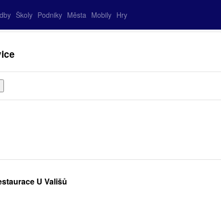
adby
Školy
Podniky
Města
Mobily
Hry
ice
staurace U Vališů