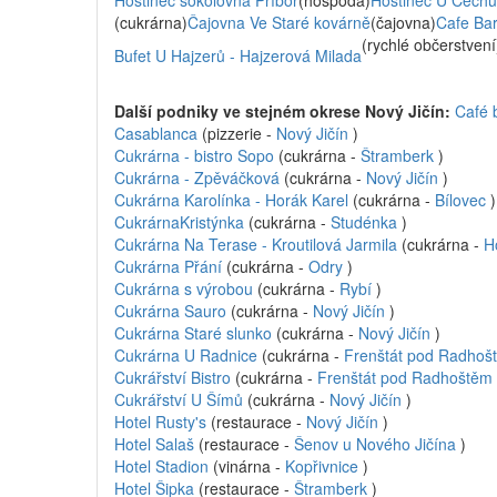
Hostinec sokolovna Příbor
(hospoda)
Hostinec U Čechů
(cukrárna)
Čajovna Ve Staré kovárně
(čajovna)
Cafe Bar
(rychlé občerstvení
Bufet U Hajzerů - Hajzerová Milada
Další podniky ve stejném okrese Nový Jičín:
Café 
Casablanca
(pizzerie -
Nový Jičín
)
Cukrárna - bistro Sopo
(cukrárna -
Štramberk
)
Cukrárna - Zpěváčková
(cukrárna -
Nový Jičín
)
Cukrárna Karolínka - Horák Karel
(cukrárna -
Bílovec
)
CukrárnaKristýnka
(cukrárna -
Studénka
)
Cukrárna Na Terase - Kroutilová Jarmila
(cukrárna -
H
Cukrárna Přání
(cukrárna -
Odry
)
Cukrárna s výrobou
(cukrárna -
Rybí
)
Cukrárna Sauro
(cukrárna -
Nový Jičín
)
Cukrárna Staré slunko
(cukrárna -
Nový Jičín
)
Cukrárna U Radnice
(cukrárna -
Frenštát pod Radhoš
Cukrářství Bistro
(cukrárna -
Frenštát pod Radhoštěm
Cukrářství U Šímů
(cukrárna -
Nový Jičín
)
Hotel Rusty's
(restaurace -
Nový Jičín
)
Hotel Salaš
(restaurace -
Šenov u Nového Jičína
)
Hotel Stadion
(vinárna -
Kopřivnice
)
Hotel Šipka
(restaurace -
Štramberk
)