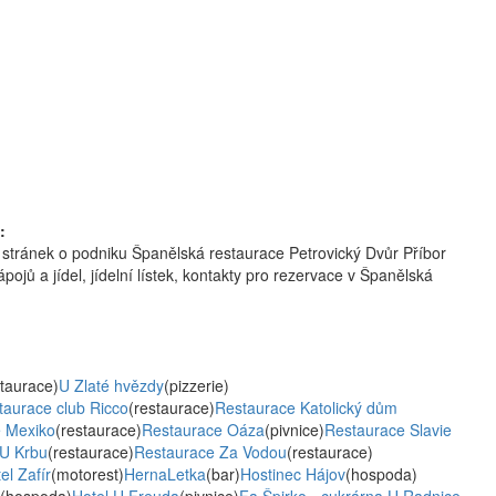
:
stránek o podniku Španělská restaurace Petrovický Dvůr Příbor
pojů a jídel, jídelní lístek, kontakty pro rezervace v Španělská
staurace)
U Zlaté hvězdy
(pizzerie)
taurace club Ricco
(restaurace)
Restaurace Katolický dům
 Mexiko
(restaurace)
Restaurace Oáza
(pivnice)
Restaurace Slavie
 U Krbu
(restaurace)
Restaurace Za Vodou
(restaurace)
el Zafír
(motorest)
HernaLetka
(bar)
Hostinec Hájov
(hospoda)