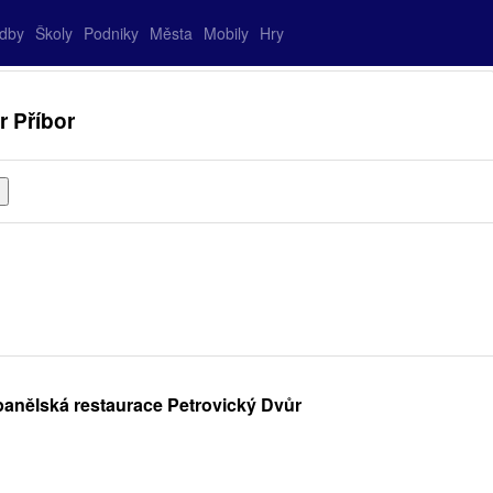
adby
Školy
Podniky
Města
Mobily
Hry
r Příbor
panělská restaurace Petrovický Dvůr