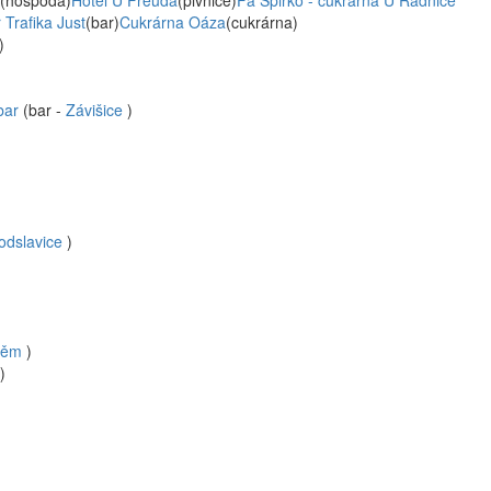
(hospoda)
Hotel U Freuda
(pivnice)
Fa Špirko - cukrárna U Radnice
 Trafika Just
(bar)
Cukrárna Oáza
(cukrárna)
)
bar
(bar -
Závišice
)
odslavice
)
těm
)
)