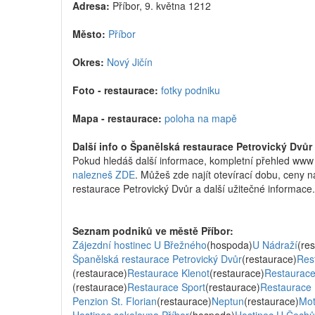
Adresa:
Příbor, 9. května 1212
Město:
Příbor
Okres:
Nový Jičín
Foto - restaurace:
fotky podniku
Mapa - restaurace:
poloha na mapě
Další info o Španělská restaurace Petrovický Dvůr 
Pokud hledáš další informace, kompletní přehled www 
nalezneš ZDE
. Můžeš zde najít otevírací dobu, ceny ná
restaurace Petrovický Dvůr a další užitečné informace.
Seznam podniků ve městě Příbor:
Zájezdní hostinec U Břežného
(hospoda)
U Nádraží
(re
Španělská restaurace Petrovický Dvůr
(restaurace)
Res
(restaurace)
Restaurace Klenot
(restaurace)
Restaurace
(restaurace)
Restaurace Sport
(restaurace)
Restaurace
Penzion St. Florian
(restaurace)
Neptun
(restaurace)
Mot