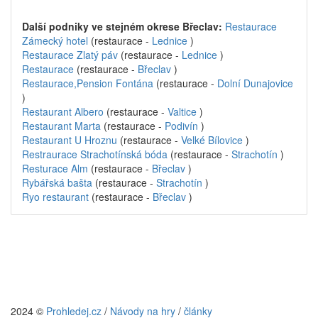
Další podniky ve stejném okrese Břeclav:
Restaurace
Zámecký hotel
(restaurace -
Lednice
)
Restaurace Zlatý páv
(restaurace -
Lednice
)
Restaurace
(restaurace -
Břeclav
)
Restaurace,Pension Fontána
(restaurace -
Dolní Dunajovice
)
Restaurant Albero
(restaurace -
Valtice
)
Restaurant Marta
(restaurace -
Podivín
)
Restaurant U Hroznu
(restaurace -
Velké Bílovice
)
Restraurace Strachotínská bóda
(restaurace -
Strachotín
)
Resturace Alm
(restaurace -
Břeclav
)
Rybářská bašta
(restaurace -
Strachotín
)
Ryo restaurant
(restaurace -
Břeclav
)
2024 ©
Prohledej.cz
/
Návody na hry
/
články