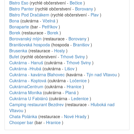
Bistro Eso
(rychlé občerstvení -
Bečice
)
Bistro Panter
(rychlé občerstvení -
Borovany
)
Bistro Pod Dračákem
(rychlé občerstvení -
Plav
)
Bona
(cukrárna -
Včelná
)
Bonaparte
(bar -
Petříkov
)
Borek
(restaurace -
Borek
)
Borovanský mlýn
(restaurace -
Borovany
)
Branišovská hospoda
(hospoda -
Branišov
)
Brusenka
(restaurace -
Hosty
)
Bufet
(rychlé občerstvení -
Trhové Sviny
)
Cukrárna - Hanuš
(cukrárna -
Trhové Sviny
)
Cukrárna -Hrubá
(cukrárna -
Lišov
)
Cukrárna - kavárna Blahovec
(kavárna -
Týn nad Vltavou
)
Cukrárna - Koptová
(cukrárna -
Ločenice
)
CukrárnaCentrum
(cukrárna -
Hranice
)
Cukrárna Monika
(cukrárna -
Planá
)
Cukrárna U Fabiánů
(cukrárna -
Ledenice
)
Camping restaurant Bezdrev
(restaurace -
Hluboká nad
Vltavou
)
Chata Polánka
(restaurace -
Nové Hrady
)
Chooper bar
(bar -
Hranice
)