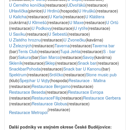
U Černého koníčka
(restaurace)
UDvořáků
(restaurace)
UHavlíčka
(pivnice)
U Hrdinů
(hospoda)
U Hrušků
(restaurace)
U Kalicha
(restaurace)
U Karla
(restaurace)
U Kláštera
(cukrárna)
U Klimešů
(restaurace)
U Maxe
(restaurace)
U Ortů
(restaurace)
U Podkovy
(restaurace)
U rytíře
(restaurace)
U Saxíku
(restaurace)
U Šebestů
(restaurace)
U Zlatého hroznu
(restaurace)
U Zvonečku
(kavárna)
U Železných
(restaurace)
Taverna
(restaurace)
Taverna bar
(bar)
Tenis Club
(restaurace)
Tupá Jehla
(restaurace)
S - bar
(bar)
Sakura
(bar)
San Marco
(restaurace)
Savoy
(kavárna)
Skleník
(restaurace)
Sklep
(restaurace)
Snack bar
(restaurace)
SnackbarPohoda
(restaurace)
Snack bar U Kanonu
(bar)
Spektrum
(restaurace)
Srdíčko
(restaurace)
Stone music pub
(klub)
Špejchar U Vojty
(hospoda)
Restaurace - Malina
(restaurace)
Restaurace Bergamo
(restaurace)
Restaurace Beseda
(restaurace)
Restaurace Evropa
(restaurace)
RestauraceFilip
(restaurace)
Restaurace Gerbera
(restaurace)
Restaurace Globus
(restaurace)
(restaurace)
Restaurace Metropol
Další podniky ve stejném okrese České Budějovice: