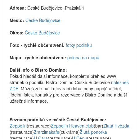
Adresa:
České Budějovice, Pražská 1
Město:
České Budějovice
Okres:
České Budějovice
Foto - rychlé občerstvení:
fotky podniku
Mapa - rychlé občerstvení:
poloha na mapě
Další info o Bistro Domino:
Pokud hledáš další informace, kompletní přehled www
stránek o podniku Bistro Domino České Budějovice
nalezneš
ZDE
. Můžeš zde najít otevírací dobu, ceny nápojů a jídel,
jídelní lístek, kontakty pro rezervace v Bistro Domino a další
užitečné informace.
Seznam podniků ve městě České Budějovice:
Zeppelin
(restaurace)
Zeppelin Heaven club
(bar)
Zlatá Hvězda
(restaurace)
Zmrzlinakafe
(cukrárna)
Žlutá ponorka
(restaurace)
U Cara
(restaurace)
U Čepu
(restaurace)