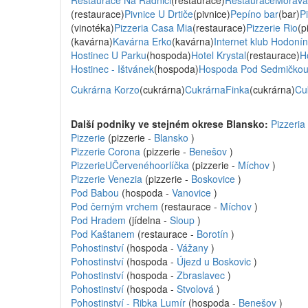
Restaurace Na Radnici
(restaurace)
RestauraceMorava
(restaurace)
Pivnice U Drtiče
(pivnice)
Pepíno bar
(bar)
P
(vinotéka)
Pizzeria Casa Mia
(restaurace)
Pizzerie Rio
(p
(kavárna)
Kavárna Erko
(kavárna)
Internet klub Hodonín
Hostinec U Parku
(hospoda)
Hotel Krystal
(restaurace)
H
Hostinec - Ištvánek
(hospoda)
Hospoda Pod Sedmičko
Cukrárna Korzo
(cukrárna)
CukrárnaFinka
(cukrárna)
Cu
Další podniky ve stejném okrese Blansko:
Pizzeria 
Pizzerie
(pizzerie -
Blansko
)
Pizzerie Corona
(pizzerie -
Benešov
)
PizzerieUČervenéhoorlíčka
(pizzerie -
Míchov
)
Pizzerie Venezia
(pizzerie -
Boskovice
)
Pod Babou
(hospoda -
Vanovice
)
Pod černým vrchem
(restaurace -
Míchov
)
Pod Hradem
(jídelna -
Sloup
)
Pod Kaštanem
(restaurace -
Borotín
)
Pohostinství
(hospoda -
Vážany
)
Pohostinství
(hospoda -
Újezd u Boskovic
)
Pohostinství
(hospoda -
Zbraslavec
)
Pohostinství
(hospoda -
Stvolová
)
Pohostinství - Ribka Lumír
(hospoda -
Benešov
)