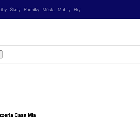
adby
Školy
Podniky
Města
Mobily
Hry
zzeria Casa Mia