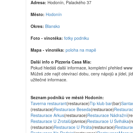
Adresa:
Hodonín, Palackého 37
Město:
Hodonín
Okres:
Blansko
Foto - vinotéka:
fotky podniku
Mapa - vinotéka:
poloha na mapě
Další info o Pizzeria Casa Mia:
Pokud hledáš další informace, kompletní přehled www
Můžeš zde najít otevírací dobu, ceny nápojů a jídel, jíd
užitečné informace.
Seznam podniků ve městě Hodonín:
Taverna restaurant
(restaurace)
Tip klub bar
(bar)
Santa
(restaurace)
Restaurace Beseda
(restaurace)
Restaurac
Restaurace Arkus
(restaurace)
Restaurace Nádražní
(r
Restaurace U Zrotalů
(pivnice)
Restaurace U Šviháka
(r
(restaurace)
Restaurace U Piráta
(restaurace)
Restaura