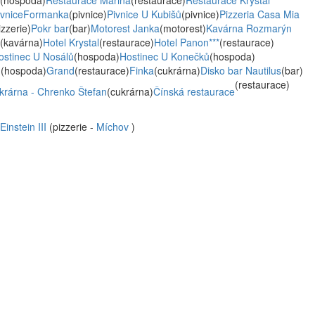
(hospoda)
Restaurace Marina
(restaurace)
Restaurace Krystal
ivniceFormanka
(pivnice)
Pivnice U Kubišů
(pivnice)
Pizzeria Casa Mia
izzerie)
Pokr bar
(bar)
Motorest Janka
(motorest)
Kavárna Rozmarýn
(kavárna)
Hotel Krystal
(restaurace)
Hotel Panon***
(restaurace)
ostinec U Nosálů
(hospoda)
Hostinec U Konečků
(hospoda)
u
(hospoda)
Grand
(restaurace)
Finka
(cukrárna)
Disko bar Nautilus
(bar)
(restaurace)
krárna - Chrenko Štefan
(cukrárna)
Čínská restaurace
Einstein III
(pizzerie -
Míchov
)