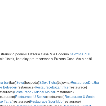
 stránek o podniku Pizzeria Casa Mia Hodonín
nalezneš ZDE
.
elní lístek, kontakty pro rezervace v Pizzeria Casa Mia a další
na bar
(bar)
Seva
(hospoda)
Šálek Ticha
(čajovna)
RestauraceDružba
e Belveder
(restaurace)
RestauraceBažantnice
(restaurace)
estaurace)
Restaurace - Michal Molnár
(restaurace)
estaurace)
Restaurace U Špaka
(restaurace)
Restaurace U Scota
ce Tatra
(restaurace)
Restaurace Sportklub
(restaurace)