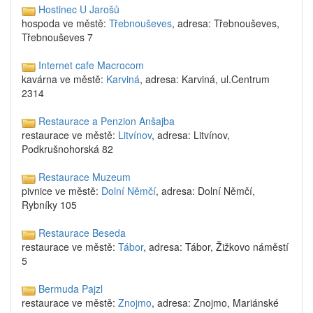
Hostinec U Jarošů
hospoda ve městě:
Třebnouševes
, adresa: Třebnouševes,
Třebnouševes 7
Internet cafe Macrocom
kavárna ve městě:
Karviná
, adresa: Karviná, ul.Centrum
2314
Restaurace a Penzion Anšajba
restaurace ve městě:
Litvínov
, adresa: Litvínov,
Podkrušnohorská 82
Restaurace Muzeum
pivnice ve městě:
Dolní Němčí
, adresa: Dolní Němčí,
Rybníky 105
Restaurace Beseda
restaurace ve městě:
Tábor
, adresa: Tábor, Žižkovo náměstí
5
Bermuda Pajzl
restaurace ve městě:
Znojmo
, adresa: Znojmo, Mariánské