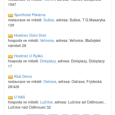
1597
Sporthotel Pekárna
restaurace ve městě:
Sušice
, adresa: Sušice, T.G.Masaryka
129
Hostinec Dolní Dvůr
hospoda ve městě:
Veřovice
, adresa: Veřovice, Blažejské
náměstí 28
Hostinec U Ryšků
hospoda ve městě:
Doloplazy
, adresa: Doloplazy, Doloplazy
17
Klub Demo
restaurace ve městě:
Ostrava
, adresa: Ostrava, Frýdecká
28/426
U Hálů
hospoda ve městě:
Lužnice
, adresa: Lužnice ad Cidlinouec ,
Lužnice nad Cidlinouec 32