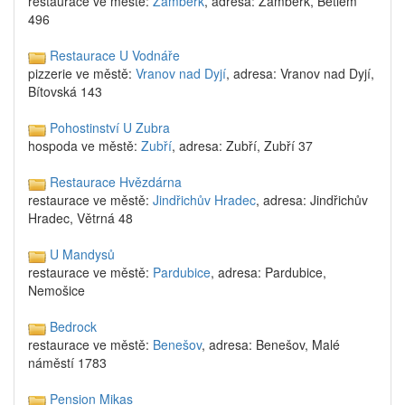
restaurace ve městě:
Žamberk
, adresa: Žamberk, Betlém
496
Restaurace U Vodnáře
pizzerie ve městě:
Vranov nad Dyjí
, adresa: Vranov nad Dyjí,
Bítovská 143
Pohostinství U Zubra
hospoda ve městě:
Zubří
, adresa: Zubří, Zubří 37
Restaurace Hvězdárna
restaurace ve městě:
Jindřichův Hradec
, adresa: Jindřichův
Hradec, Větrná 48
U Mandysů
restaurace ve městě:
Pardubice
, adresa: Pardubice,
Nemošice
Bedrock
restaurace ve městě:
Benešov
, adresa: Benešov, Malé
náměstí 1783
Pension Mikas