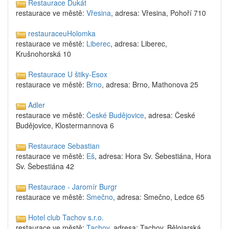
Restaurace Dukát
restaurace ve městě:
Vřesina
, adresa: Vřesina, Pohoří 710
restauraceuHolomka
restaurace ve městě:
Liberec
, adresa: Liberec,
Krušnohorská 10
Restaurace U štiky-Esox
restaurace ve městě:
Brno
, adresa: Brno, Mathonova 25
Adler
restaurace ve městě:
České Budějovice
, adresa: České
Budějovice, Klostermannova 6
Restaurace Sebastian
restaurace ve městě:
Eš
, adresa: Hora Sv. Šebestiána, Hora
Sv. Šebestiána 42
Restaurace - Jaromír Burgr
restaurace ve městě:
Smečno
, adresa: Smečno, Ledce 65
Hotel club Tachov s.r.o.
restaurace ve městě:
Tachov
, adresa: Tachov, Bělojarská