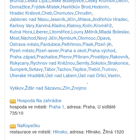
Bruntál
,
Česká Lípa
,
České Budějovice
,
Český Krumlov
,
Děčín
,
Domažlice
,
Frýdek-Místek
,
Havlíčkův Brod
,
Hodonín
,
Hradec Králové
,
Cheb
,
Chomutov
,
Chrudim
,
Jablonec nad Nisou
,
Jeseník
,
Jičín
,
Jihlava
,
Jindřichův Hradec
,
Karlovy Vary
,
Karviná
,
Kladno
,
Klatovy
,
Kolín
,
Kroměříž
,
Kutná Hora
,
Liberec
,
Litoměřice
,
Louny
,
Mělník
,
Mladá Boleslav
,
Most
,
Náchod
,
Nový Jičín
,
Nymburk
,
Olomouc
,
Opava
,
Ostrava-město
,
Pardubice
,
Pelhřimov
,
Písek
,
Plzeň-jih
,
Plzeň-město
,
Plzeň-sever
,
Praha a okolí
,
Praha-východ
,
Praha-západ
,
Prachatice
,
Přerov
,
Příbram
,
Prostějov
,
Rakovník
,
Rokycany
,
Rychnov nad Kněžnou
,
Semily
,
Sokolov
,
Strakonice
,
Šumperk
,
Svitavy
,
Tábor
,
Tachov
,
Teplice
,
Třebíč
,
Trutnov
,
Uherské Hradiště
,
Ústí nad Labem
,
Ústí nad Orlicí
,
Vsetín
,
,
Vyškov
,
Žďár nad Sázavou
,
Zlín
,
Znojmo
Hospoda Na zahrádce
hospoda ve městě:
Praha 1
, adresa: Praha, U sídliště
735/10
NaKopečku
restaurace ve městě:
Hlinsko
, adresa: Hlinsko, Žitná 1520