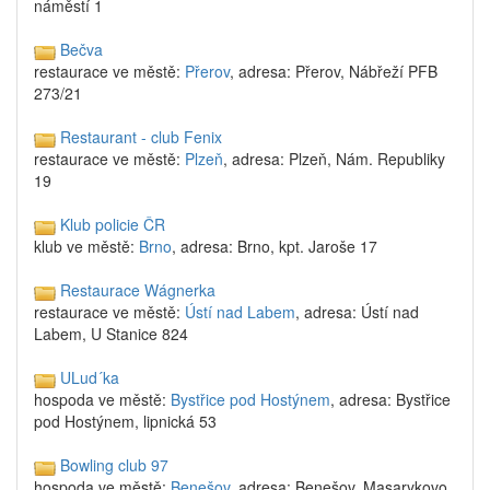
náměstí 1
Bečva
restaurace ve městě:
Přerov
, adresa: Přerov, Nábřeží PFB
273/21
Restaurant - club Fenix
restaurace ve městě:
Plzeň
, adresa: Plzeň, Nám. Republiky
19
Klub policie ČR
klub ve městě:
Brno
, adresa: Brno, kpt. Jaroše 17
Restaurace Wágnerka
restaurace ve městě:
Ústí nad Labem
, adresa: Ústí nad
Labem, U Stanice 824
ULud´ka
hospoda ve městě:
Bystřice pod Hostýnem
, adresa: Bystřice
pod Hostýnem, lipnická 53
Bowling club 97
hospoda ve městě:
Benešov
, adresa: Benešov, Masarykovo