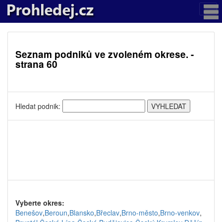
Seznam podniků ve zvoleném okrese. -
strana 60
Hledat podnik:
Vyberte okres:
Benešov
,
Beroun
,
Blansko
,
Břeclav
,
Brno-město
,
Brno-venkov
,