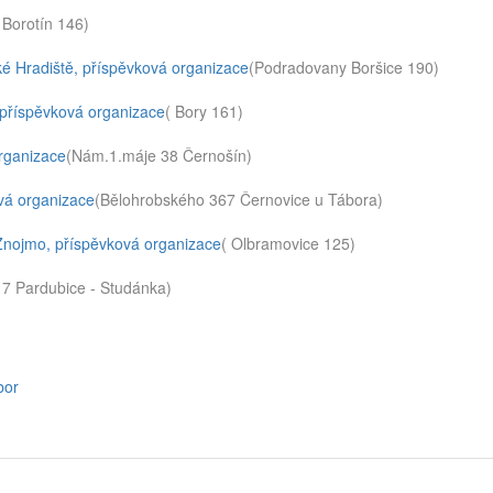
 Borotín 146)
ké Hradiště, příspěvková organizace
(Podradovany Boršice 190)
,příspěvková organizace
( Bory 161)
organizace
(Nám.1.máje 38 Černošín)
vá organizace
(Bělohrobského 367 Černovice u Tábora)
 Znojmo, příspěvková organizace
( Olbramovice 125)
7 Pardubice - Studánka)
bor