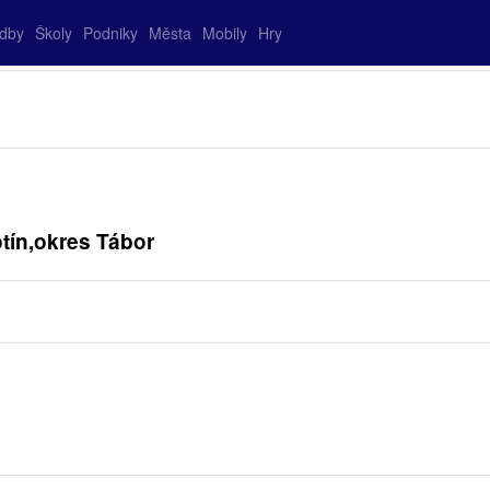
adby
Školy
Podniky
Města
Mobily
Hry
tín,okres Tábor