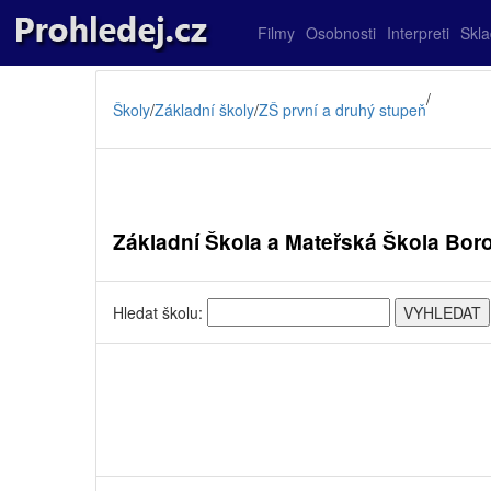
Filmy
Osobnosti
Interpreti
Skl
/
Školy
/
Základní školy
/
ZŠ první a druhý stupeň
Základní Škola a Mateřská Škola Boro
Hledat školu: