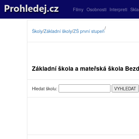
Filmy
Osobnosti
Interpreti
Skl
/
Školy
/
Základní školy
/
ZŠ první stupeň
Základní škola a mateřská škola Bez
Hledat školu: