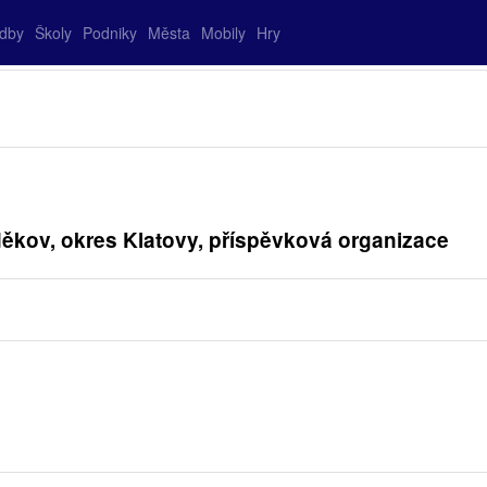
adby
Školy
Podniky
Města
Mobily
Hry
děkov, okres Klatovy, příspěvková organizace