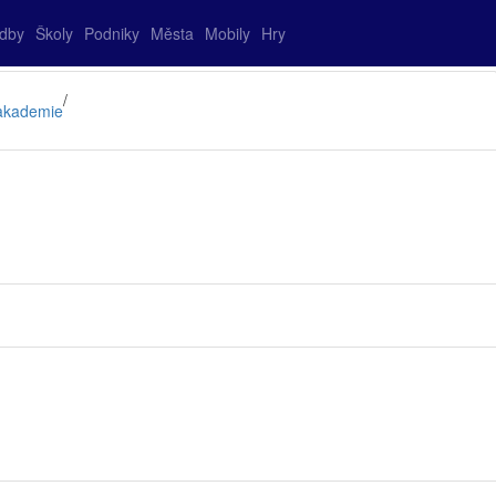
adby
Školy
Podniky
Města
Mobily
Hry
/
 akademie