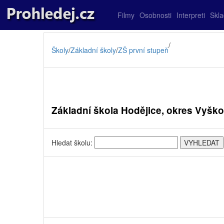
Filmy
Osobnosti
Interpreti
Skl
/
Školy
/
Základní školy
/
ZŠ první stupeň
Základní škola Hodějice, okres Vyšk
Hledat školu: