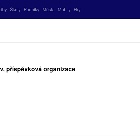
adby
Školy
Podniky
Města
Mobily
Hry
ov, příspěvková organizace