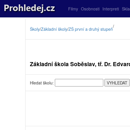
Filmy
Osobnosti
Interpreti
Skl
/
Školy
/
Základní školy
/
ZŠ první a druhý stupeň
Základní škola Soběslav, tř. Dr. Edva
Hledat školu: