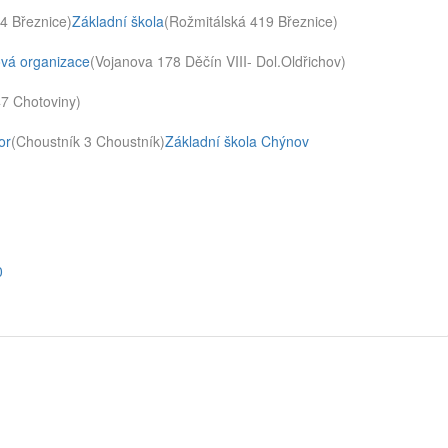
44 Březnice)
Základní škola
(Rožmitálská 419 Březnice)
ová organizace
(Vojanova 178 Děčín VIII- Dol.Oldřichov)
7 Chotoviny)
or
(Choustník 3 Choustník)
Základní škola Chýnov
0