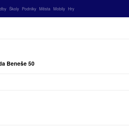
adby
Školy
Podniky
Města
Mobily
Hry
rda Beneše 50