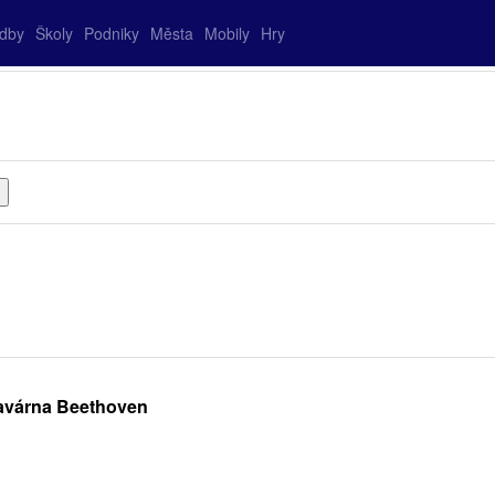
adby
Školy
Podniky
Města
Mobily
Hry
Kavárna Beethoven