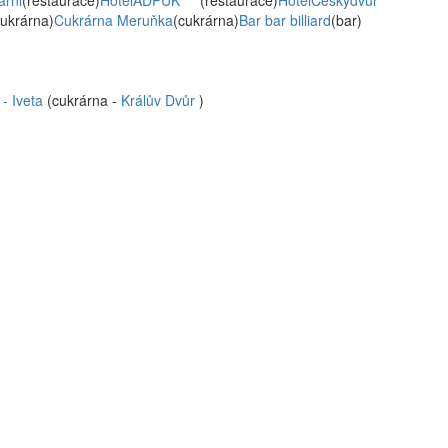
arni
(restaurace)
HotelADPUK****
(restaurace)
HotelČeskýdvůr
cukrárna)
Cukrárna Meruňka
(cukrárna)
Bar bar billiard
(bar)
 - Iveta
(cukrárna -
Králův Dvůr
)