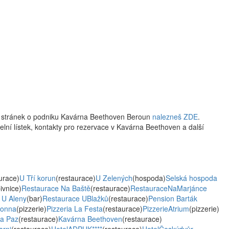
w stránek o podniku Kavárna Beethoven Beroun
nalezneš ZDE
.
delní lístek, kontakty pro rezervace v Kavárna Beethoven a další
urace)
U Tří korun
(restaurace)
U Zelených
(hospoda)
Selská hospoda
ivnice)
Restaurace Na Baště
(restaurace)
RestauraceNaMarjánce
 U Aleny
(bar)
Restaurace UBlažků
(restaurace)
Pension Barták
donna
(pizzerie)
Pizzeria La Festa
(restaurace)
PizzerieAtrium
(pizzerie)
a Paz
(restaurace)
Kavárna Beethoven
(restaurace)