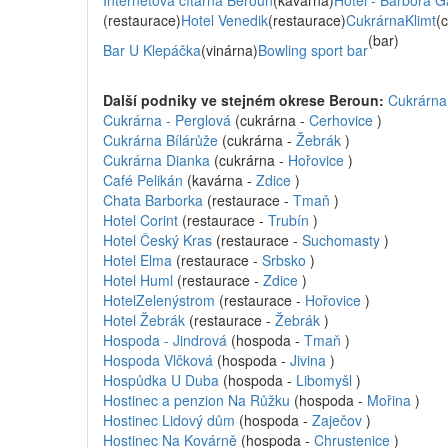
Internetová čítárna Beroun
(kavárna)
Hotel - Barbora G
(restaurace)
Hotel Venedik
(restaurace)
CukrárnaKlimt
(
(bar)
Bar U Klepáčka
(vinárna)
Bowling sport bar
Další podniky ve stejném okrese Beroun:
Cukrárna
Cukrárna - Perglová
(cukrárna -
Cerhovice
)
Cukrárna Bílárůže
(cukrárna -
Žebrák
)
Cukrárna Dianka
(cukrárna -
Hořovice
)
Café Pelikán
(kavárna -
Zdice
)
Chata Barborka
(restaurace -
Tmaň
)
Hotel Corint
(restaurace -
Trubín
)
Hotel Český Kras
(restaurace -
Suchomasty
)
Hotel Elma
(restaurace -
Srbsko
)
Hotel Huml
(restaurace -
Zdice
)
HotelZelenýstrom
(restaurace -
Hořovice
)
Hotel Žebrák
(restaurace -
Žebrák
)
Hospoda - Jindrová
(hospoda -
Tmaň
)
Hospoda Vlčková
(hospoda -
Jivina
)
Hospůdka U Duba
(hospoda -
Libomyšl
)
Hostinec a penzion Na Růžku
(hospoda -
Mořina
)
Hostinec Lidový dům
(hospoda -
Zaječov
)
Hostinec Na Kovárně
(hospoda -
Chrustenice
)