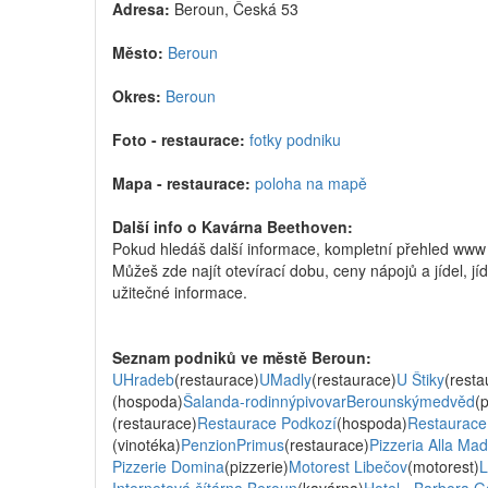
Adresa:
Beroun, Česká 53
Město:
Beroun
Okres:
Beroun
Foto - restaurace:
fotky podniku
Mapa - restaurace:
poloha na mapě
Další info o Kavárna Beethoven:
Pokud hledáš další informace, kompletní přehled ww
Můžeš zde najít otevírací dobu, ceny nápojů a jídel, jí
užitečné informace.
Seznam podniků ve městě Beroun:
UHradeb
(restaurace)
UMadly
(restaurace)
U Štiky
(resta
(hospoda)
Šalanda-rodinnýpivovarBerounskýmedvěd
(p
(restaurace)
Restaurace Podkozí
(hospoda)
Restaurace
(vinotéka)
PenzionPrimus
(restaurace)
Pizzeria Alla Ma
Pizzerie Domina
(pizzerie)
Motorest Libečov
(motorest)
L