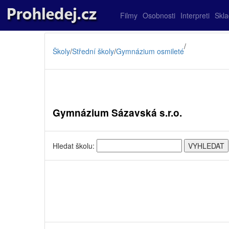
Filmy
Osobnosti
Interpreti
Skl
/
Školy
/
Střední školy
/
Gymnázium osmileté
Gymnázium Sázavská s.r.o.
Hledat školu: