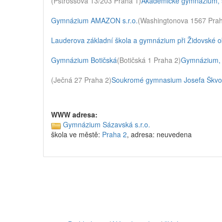
(Pštrossova 13/203 Praha 1)
Akademické gymnázium, š
Gymnázium AMAZON s.r.o.
(Washingtonova 1567 Prah
Lauderova základní škola a gymnázium při Židovské ob
Gymnázium Botičská
(Botičská 1 Praha 2)
Gymnázium, Z
(Ječná 27 Praha 2)
Soukromé gymnasium Josefa Škvor
WWW adresa:
Gymnázium Sázavská s.r.o.
škola ve městě:
Praha 2
, adresa: neuvedena