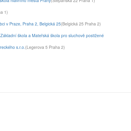
kola hlavního města Prahy
(Štěpánská 22 Praha 1)
a 1)
ci v Praze, Praha 2, Belgická 25
(Belgická 25 Praha 2)
ákladní škola a Mateřská škola pro sluchově postižené
eckého s.r.o.
(Legerova 5 Praha 2)