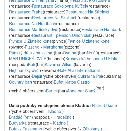
Restaurace U Přemysla
(vinárna)
Restaurace U Kostela
(restaurace)
Restaurace Sokolovna Kvíček
(restaurace)
Restaurace Praha
(restaurace)
Restaurace Na Střelnici
(restaurace)
Restaurace Na Skalkách
(restaurace)
Restaurace Na Hradbách
(restaurace)
Restaurace Martinský dvůr
(restaurace)
Restaurace Hamburk
(restaurace)
Restaurant - pension Union club
(restaurace)
Pivnice U Zlatého koně
(pivnice)
Pivnice U zlatého koně
(pivnice)
Pizzerie - Margherita
(pizzerie)
Pánský dům - music bar
(bar)
Ovo bar
(bar)
No.89
(restaurace)
MARTINICKÝ DVŮR
(hospoda)
Krušovická hospoda U Fialů
(hospoda)
Kufr
(bar)
Kavárna Wilson
(kavárna)
Hejtmanský dvůr
(kavárna)
HotelAtlasInternational
(restaurace)
Dejsi
(rychlé občerstvení)
Cukrárna Pal
(cukrárna)
Country bar
(restaurace)
Bufet Klatos Gastro
(bar)
(rychlé občerstvení)
Bártek
(bar)
Anna bar Slaný
Další podniky ve stejném okrese Kladno:
Bistro U koně
(rychlé občerstvení -
Kladno
)
Bradáč Petr
(hospoda -
Hradečno
)
Budvarka
(restaurace -
Kladno
)
Bufet - Fassmann
(rychlé občerstvení -
Zákolany
)