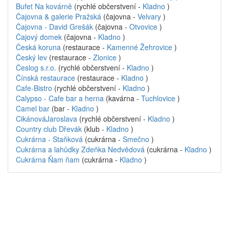
Bufet Na kovárně
(rychlé občerstvení -
Kladno
)
Čajovna & galerie Pražská
(čajovna -
Velvary
)
Čajovna - David Grešák
(čajovna -
Otvovice
)
Čajový domek
(čajovna -
Kladno
)
Česká koruna
(restaurace -
Kamenné Žehrovice
)
Český lev
(restaurace -
Zlonice
)
Česlog s.r.o.
(rychlé občerstvení -
Kladno
)
Čínská restaurace
(restaurace -
Kladno
)
Cafe-Bistro
(rychlé občerstvení -
Kladno
)
Calypso - Cafe bar a herna
(kavárna -
Tuchlovice
)
Camel bar
(bar -
Kladno
)
CikánováJaroslava
(rychlé občerstvení -
Kladno
)
Country club Dřevák
(klub -
Kladno
)
Cukrárna - Staňková
(cukrárna -
Smečno
)
Cukrárna a lahůdky Zdeňka Nedvědová
(cukrárna -
Kladno
)
Cukrárna Ňam ňam
(cukrárna -
Kladno
)