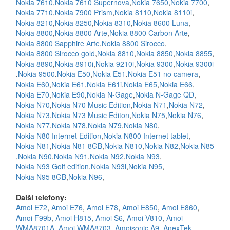
Nokia 7610
,
Nokia 7610 Supernova
,
Nokia 7650
,
Nokia 7700
,
Nokia 7710
,
Nokia 7900 Prism
,
Nokia 8110
,
Nokia 8110i
,
Nokia 8210
,
Nokia 8250
,
Nokia 8310
,
Nokia 8600 Luna
,
Nokia 8800
,
Nokia 8800 Arte
,
Nokia 8800 Carbon Arte
,
Nokia 8800 Sapphire Arte
,
Nokia 8800 Sirocco
,
Nokia 8800 Sirocco gold
,
Nokia 8810
,
Nokia 8850
,
Nokia 8855
,
Nokia 8890
,
Nokia 8910i
,
Nokia 9210i
,
Nokia 9300
,
Nokia 9300i
,
Nokia 9500
,
Nokia E50
,
Nokia E51
,
Nokia E51 no camera
,
Nokia E60
,
Nokia E61
,
Nokia E61i
,
Nokia E65
,
Nokia E66
,
Nokia E70
,
Nokia E90
,
Nokia N-Gage
,
Nokia N-Gage QD
,
Nokia N70
,
Nokia N70 Music Edition
,
Nokia N71
,
Nokia N72
,
Nokia N73
,
Nokia N73 Music Editon
,
Nokia N75
,
Nokia N76
,
Nokia N77
,
Nokia N78
,
Nokia N79
,
Nokia N80
,
Nokia N80 Internet Edition
,
Nokia N800 Internet tablet
,
Nokia N81
,
Nokia N81 8GB
,
Nokia N810
,
Nokia N82
,
Nokia N85
,
Nokia N90
,
Nokia N91
,
Nokia N92
,
Nokia N93
,
Nokia N93 Golf edition
,
Nokia N93i
,
Nokia N95
,
Nokia N95 8GB
,
Nokia N96
,
Další telefony:
Amoi E72
,
Amoi E76
,
Amoi E78
,
Amoi E850
,
Amoi E860
,
Amoi F99b
,
Amoi H815
,
Amoi S6
,
Amoi V810
,
Amoi
WMA8701A
,
Amoi WMA8703
,
Amoisonic A9
,
AnexTek