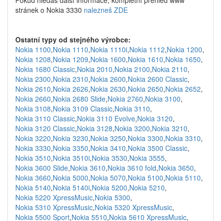
Pokud hledáš další informace, kompletní přehled www
stránek o Nokia 3330
nalezneš ZDE
Ostatní typy od stejného výrobce:
Nokia 1100
,
Nokia 1110
,
Nokia 1110i
,
Nokia 1112
,
Nokia 1200
,
Nokia 1208
,
Nokia 1209
,
Nokia 1600
,
Nokia 1610
,
Nokia 1650
,
Nokia 1680 Classic
,
Nokia 2010
,
Nokia 2100
,
Nokia 2110
,
Nokia 2300
,
Nokia 2310
,
Nokia 2600
,
Nokia 2600 Classic
,
Nokia 2610
,
Nokia 2626
,
Nokia 2630
,
Nokia 2650
,
Nokia 2652
,
Nokia 2660
,
Nokia 2680 Slide
,
Nokia 2760
,
Nokia 3100
,
Nokia 3108
,
Nokia 3109 Classic
,
Nokia 3110
,
Nokia 3110 Classic
,
Nokia 3110 Evolve
,
Nokia 3120
,
Nokia 3120 Classic
,
Nokia 3128
,
Nokia 3200
,
Nokia 3210
,
Nokia 3220
,
Nokia 3230
,
Nokia 3250
,
Nokia 3300
,
Nokia 3310
,
Nokia 3330
,
Nokia 3350
,
Nokia 3410
,
Nokia 3500 Classic
,
Nokia 3510
,
Nokia 3510i
,
Nokia 3530
,
Nokia 3555
,
Nokia 3600 Slide
,
Nokia 3610
,
Nokia 3610 fold
,
Nokia 3650
,
Nokia 3660
,
Nokia 5000
,
Nokia 5070
,
Nokia 5100
,
Nokia 5110
,
Nokia 5140
,
Nokia 5140i
,
Nokia 5200
,
Nokia 5210
,
Nokia 5220 XpressMusic
,
Nokia 5300
,
Nokia 5310 XpressMusic
,
Nokia 5320 XpressMusic
,
Nokia 5500 Sport
,
Nokia 5510
,
Nokia 5610 XpressMusic
,