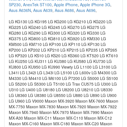
SP230
,
AnexTek ST100
,
Apple iPhone
,
Apple iPhone 3G
,
Asus A636N
,
Asus A639
,
Asus A686
,
Asus A696
,
LG KG130 LG KG195 LG KG200 LG KG210 LG KG220 LG
KG225 LG KG240 LG KG245 LG KG270 LG KG275 LG
KG280 LG KG290 LG KG300 LG KG320 LG KG330 LG
KG375 LG KG800 LG KG810 LG KG920 LG KM330 LG
KM500 LG KM710 LG KP100 LG KP110 LG KP130 LG
KP200 LG KP202 LG KP210 LG KP215 LG KP235 LG KP265
LG KP320 LG KS10 LG KS20 LG KS360 LG KT520 LG KT610
LG KU250 LG KU311 LG KU380 LG KU580 LG KU730 LG
KU800 LG KU950 LG KU990 Viewty LG L1100 LG L3100 LG
L341i LG L342i LG L343i LG L5100 LG L600v LG M4300 LG
M4330 LG M4410 LG M6100 LG P7200 LG S5000 LG S5100
LG S5200 LG S5300 LG T5100 LG Trax CU575 LG U300 LG
U310 LG U400 LG U8180 LG U8200 LG U8210 LG U8330
LG U8360 LG U8380 LG U8550 LG U880 LG U890 LG U900
LG U960 LG V9000 Maxon MX-3920 Maxon MX-7600 Maxon
MX-7750 Maxon MX-7830 Maxon MX-7920 Maxon MX-7922
Maxon MX-7940 Maxon MX-7970 Maxon MX-7990 Maxon
MX-A30 Maxon MX-C11 Maxon MX-C110 Maxon MX-C12
Maxon MX-C160 Maxon MX-C180 Maxon MX-C20 Maxon