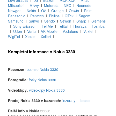
Levi Strauss
I
LG
I
Maxon
I
MDA,XDA
I
Mitac
I
Mitsubishi
I
Mivvy
I
Motorola
I
NEC
I
Neonode
I
Newgen
I
Nokia
I
O2
I
Orange
I
Oswin
I
Palm
I
Panasonic
I
Pantech
I
Philips
I
QTek
I
Sagem
I
Samsung
I
Sanyo
I
Sendo
I
Sewon
I
Sharp
I
Siemens
I
Sony Ericsson
I
Tel.Me
I
Telital
I
Thuraya
I
Toshiba
I
U:fon
I
Vertu
I
VK Mobile
I
Vodafone
I
Voxtel
I
WigiTel
I
X-cute
I
Xelibri
I
Kompletní informace o Nokia 3330
Recenze:
recenze Nokia 3330
Fotografie:
fotky Nokia 3330
Videoklipy:
videoklipy Nokia 3330
Prodej Nokia 3330 v bazarech:
inzeraty
I
bazos
I
Další info o Nokia 3330: