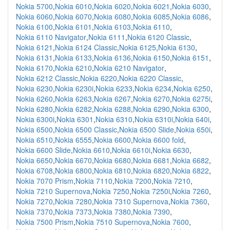
Nokia 5700
,
Nokia 6010
,
Nokia 6020
,
Nokia 6021
,
Nokia 6030
,
Nokia 6060
,
Nokia 6070
,
Nokia 6080
,
Nokia 6085
,
Nokia 6086
,
Nokia 6100
,
Nokia 6101
,
Nokia 6103
,
Nokia 6110
,
Nokia 6110 Navigator
,
Nokia 6111
,
Nokia 6120 Classic
,
Nokia 6121
,
Nokia 6124 Classic
,
Nokia 6125
,
Nokia 6130
,
Nokia 6131
,
Nokia 6133
,
Nokia 6136
,
Nokia 6150
,
Nokia 6151
,
Nokia 6170
,
Nokia 6210
,
Nokia 6210 Navigator
,
Nokia 6212 Classic
,
Nokia 6220
,
Nokia 6220 Classic
,
Nokia 6230
,
Nokia 6230i
,
Nokia 6233
,
Nokia 6234
,
Nokia 6250
,
Nokia 6260
,
Nokia 6263
,
Nokia 6267
,
Nokia 6270
,
Nokia 6275i
,
Nokia 6280
,
Nokia 6282
,
Nokia 6288
,
Nokia 6290
,
Nokia 6300
,
Nokia 6300i
,
Nokia 6301
,
Nokia 6310
,
Nokia 6310i
,
Nokia 640i
,
Nokia 6500
,
Nokia 6500 Classic
,
Nokia 6500 Slide
,
Nokia 650i
,
Nokia 6510
,
Nokia 6555
,
Nokia 6600
,
Nokia 6600 fold
,
Nokia 6600 Slide
,
Nokia 6610
,
Nokia 6610i
,
Nokia 6630
,
Nokia 6650
,
Nokia 6670
,
Nokia 6680
,
Nokia 6681
,
Nokia 6682
,
Nokia 6708
,
Nokia 6800
,
Nokia 6810
,
Nokia 6820
,
Nokia 6822
,
Nokia 7070 Prism
,
Nokia 7110
,
Nokia 7200
,
Nokia 7210
,
Nokia 7210 Supernova
,
Nokia 7250
,
Nokia 7250i
,
Nokia 7260
,
Nokia 7270
,
Nokia 7280
,
Nokia 7310 Supernova
,
Nokia 7360
,
Nokia 7370
,
Nokia 7373
,
Nokia 7380
,
Nokia 7390
,
Nokia 7500 Prism
,
Nokia 7510 Supernova
,
Nokia 7600
,