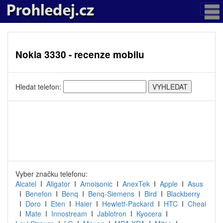
Nokia 3330 - recenze mobilu
Hledat telefon:
Vyber značku telefonu:
Alcatel
I
Aligator
I
Amoisonic
I
AnexTek
I
Apple
I
Asus
I
Benefon
I
Benq
I
Benq-Siemens
I
Bird
I
Blackberry
I
Doro
I
Eten
I
Haier
I
Hewlett-Packard
I
HTC
I
Cheai
I
Mate
I
Innostream
I
Jablotron
I
Kyocera
I