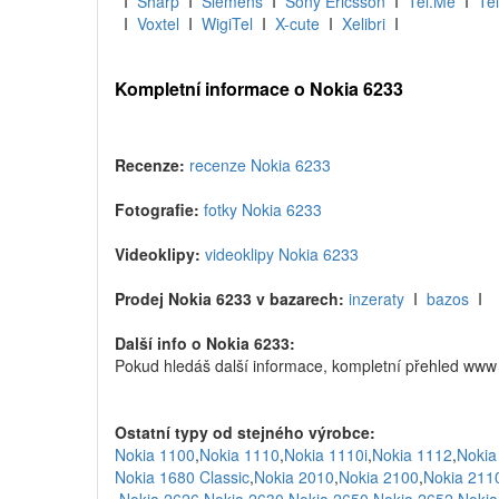
I
Sharp
I
Siemens
I
Sony Ericsson
I
Tel.Me
I
Tel
I
Voxtel
I
WigiTel
I
X-cute
I
Xelibri
I
Kompletní informace o Nokia 6233
Recenze:
recenze Nokia 6233
Fotografie:
fotky Nokia 6233
Videoklipy:
videoklipy Nokia 6233
Prodej Nokia 6233 v bazarech:
inzeraty
I
bazos
I
Další info o Nokia 6233:
Pokud hledáš další informace, kompletní přehled www
Ostatní typy od stejného výrobce:
Nokia 1100
,
Nokia 1110
,
Nokia 1110i
,
Nokia 1112
,
Nokia
Nokia 1680 Classic
,
Nokia 2010
,
Nokia 2100
,
Nokia 211