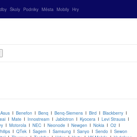
adby
Školy
Podniky
Města
Mobily
Hry
I
Asus
I
Benefon
I
Benq
I
Benq-Siemens
I
Bird
I
Blackberry
I
eai
I
Mate
I
Innostream
I
Jablotron
I
Kyocera
I
Levi Strauss
I
vy
I
Motorola
I
NEC
I
Neonode
I
Newgen
I
Nokia
I
O2
I
hilips
I
QTek
I
Sagem
I
Samsung
I
Sanyo
I
Sendo
I
Sewon