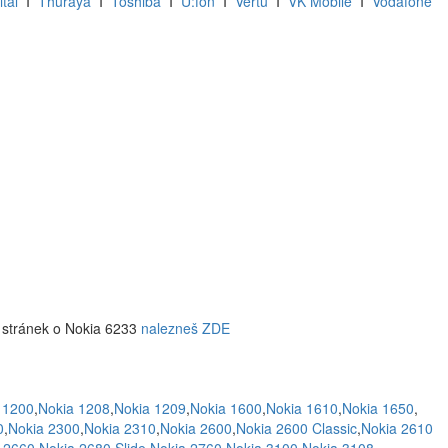
ital
I
Thuraya
I
Toshiba
I
U:fon
I
Vertu
I
VK Mobile
I
Vodafone
 stránek o Nokia 6233
nalezneš ZDE
 1200
,
Nokia 1208
,
Nokia 1209
,
Nokia 1600
,
Nokia 1610
,
Nokia 1650
,
0
,
Nokia 2300
,
Nokia 2310
,
Nokia 2600
,
Nokia 2600 Classic
,
Nokia 2610