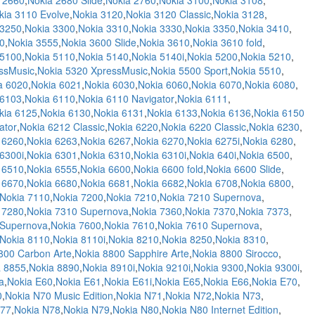
 2660
,
Nokia 2680 Slide
,
Nokia 2760
,
Nokia 3100
,
Nokia 3108
,
kia 3110 Evolve
,
Nokia 3120
,
Nokia 3120 Classic
,
Nokia 3128
,
 3250
,
Nokia 3300
,
Nokia 3310
,
Nokia 3330
,
Nokia 3350
,
Nokia 3410
,
0
,
Nokia 3555
,
Nokia 3600 Slide
,
Nokia 3610
,
Nokia 3610 fold
,
 5100
,
Nokia 5110
,
Nokia 5140
,
Nokia 5140i
,
Nokia 5200
,
Nokia 5210
,
ssMusic
,
Nokia 5320 XpressMusic
,
Nokia 5500 Sport
,
Nokia 5510
,
a 6020
,
Nokia 6021
,
Nokia 6030
,
Nokia 6060
,
Nokia 6070
,
Nokia 6080
,
 6103
,
Nokia 6110
,
Nokia 6110 Navigator
,
Nokia 6111
,
kia 6125
,
Nokia 6130
,
Nokia 6131
,
Nokia 6133
,
Nokia 6136
,
Nokia 6150
ator
,
Nokia 6212 Classic
,
Nokia 6220
,
Nokia 6220 Classic
,
Nokia 6230
,
 6260
,
Nokia 6263
,
Nokia 6267
,
Nokia 6270
,
Nokia 6275i
,
Nokia 6280
,
6300i
,
Nokia 6301
,
Nokia 6310
,
Nokia 6310i
,
Nokia 640i
,
Nokia 6500
,
 6510
,
Nokia 6555
,
Nokia 6600
,
Nokia 6600 fold
,
Nokia 6600 Slide
,
 6670
,
Nokia 6680
,
Nokia 6681
,
Nokia 6682
,
Nokia 6708
,
Nokia 6800
,
Nokia 7110
,
Nokia 7200
,
Nokia 7210
,
Nokia 7210 Supernova
,
 7280
,
Nokia 7310 Supernova
,
Nokia 7360
,
Nokia 7370
,
Nokia 7373
,
 Supernova
,
Nokia 7600
,
Nokia 7610
,
Nokia 7610 Supernova
,
Nokia 8110
,
Nokia 8110i
,
Nokia 8210
,
Nokia 8250
,
Nokia 8310
,
800 Carbon Arte
,
Nokia 8800 Sapphire Arte
,
Nokia 8800 Sirocco
,
a 8855
,
Nokia 8890
,
Nokia 8910i
,
Nokia 9210i
,
Nokia 9300
,
Nokia 9300i
,
a
,
Nokia E60
,
Nokia E61
,
Nokia E61i
,
Nokia E65
,
Nokia E66
,
Nokia E70
,
0
,
Nokia N70 Music Edition
,
Nokia N71
,
Nokia N72
,
Nokia N73
,
N77
,
Nokia N78
,
Nokia N79
,
Nokia N80
,
Nokia N80 Internet Edition
,