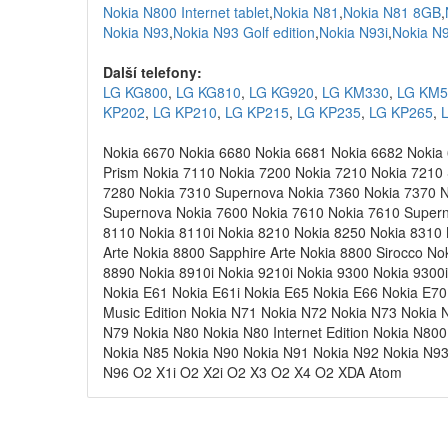
Nokia N800 Internet tablet
,
Nokia N81
,
Nokia N81 8GB
,
Nokia N93
,
Nokia N93 Golf edition
,
Nokia N93i
,
Nokia N
Další telefony:
LG KG800
,
LG KG810
,
LG KG920
,
LG KM330
,
LG KM5
KP202
,
LG KP210
,
LG KP215
,
LG KP235
,
LG KP265
,
Nokia 6670 Nokia 6680 Nokia 6681 Nokia 6682 Nokia
Prism Nokia 7110 Nokia 7200 Nokia 7210 Nokia 7210
7280 Nokia 7310 Supernova Nokia 7360 Nokia 7370 N
Supernova Nokia 7600 Nokia 7610 Nokia 7610 Supern
8110 Nokia 8110i Nokia 8210 Nokia 8250 Nokia 8310
Arte Nokia 8800 Sapphire Arte Nokia 8800 Sirocco No
8890 Nokia 8910i Nokia 9210i Nokia 9300 Nokia 9300
Nokia E61 Nokia E61i Nokia E65 Nokia E66 Nokia E7
Music Edition Nokia N71 Nokia N72 Nokia N73 Nokia 
N79 Nokia N80 Nokia N80 Internet Edition Nokia N800
Nokia N85 Nokia N90 Nokia N91 Nokia N92 Nokia N93 
N96 O2 X1i O2 X2i O2 X3 O2 X4 O2 XDA Atom