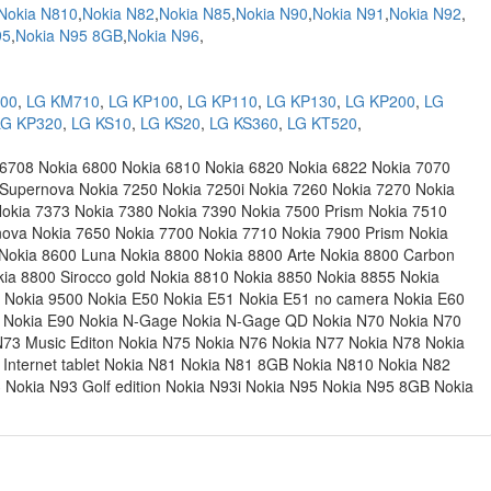
Nokia N810
,
Nokia N82
,
Nokia N85
,
Nokia N90
,
Nokia N91
,
Nokia N92
,
95
,
Nokia N95 8GB
,
Nokia N96
,
00
,
LG KM710
,
LG KP100
,
LG KP110
,
LG KP130
,
LG KP200
,
LG
LG KP320
,
LG KS10
,
LG KS20
,
LG KS360
,
LG KT520
,
 6708 Nokia 6800 Nokia 6810 Nokia 6820 Nokia 6822 Nokia 7070
 Supernova Nokia 7250 Nokia 7250i Nokia 7260 Nokia 7270 Nokia
okia 7373 Nokia 7380 Nokia 7390 Nokia 7500 Prism Nokia 7510
ova Nokia 7650 Nokia 7700 Nokia 7710 Nokia 7900 Prism Nokia
 Nokia 8600 Luna Nokia 8800 Nokia 8800 Arte Nokia 8800 Carbon
kia 8800 Sirocco gold Nokia 8810 Nokia 8850 Nokia 8855 Nokia
i Nokia 9500 Nokia E50 Nokia E51 Nokia E51 no camera Nokia E60
0 Nokia E90 Nokia N-Gage Nokia N-Gage QD Nokia N70 Nokia N70
N73 Music Editon Nokia N75 Nokia N76 Nokia N77 Nokia N78 Nokia
 Internet tablet Nokia N81 Nokia N81 8GB Nokia N810 Nokia N82
Nokia N93 Golf edition Nokia N93i Nokia N95 Nokia N95 8GB Nokia