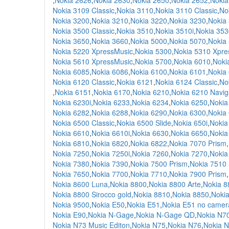
,
Nokia 2626
,
Nokia 2630
,
Nokia 2650
,
Nokia 2652
,
Nokia
Nokia 3109 Classic
,
Nokia 3110
,
Nokia 3110 Classic
,
No
Nokia 3200
,
Nokia 3210
,
Nokia 3220
,
Nokia 3230
,
Nokia
Nokia 3500 Classic
,
Nokia 3510
,
Nokia 3510i
,
Nokia 353
Nokia 3650
,
Nokia 3660
,
Nokia 5000
,
Nokia 5070
,
Nokia
Nokia 5220 XpressMusic
,
Nokia 5300
,
Nokia 5310 Xpre
Nokia 5610 XpressMusic
,
Nokia 5700
,
Nokia 6010
,
Noki
Nokia 6085
,
Nokia 6086
,
Nokia 6100
,
Nokia 6101
,
Nokia
Nokia 6120 Classic
,
Nokia 6121
,
Nokia 6124 Classic
,
No
,
Nokia 6151
,
Nokia 6170
,
Nokia 6210
,
Nokia 6210 Navig
Nokia 6230i
,
Nokia 6233
,
Nokia 6234
,
Nokia 6250
,
Nokia
Nokia 6282
,
Nokia 6288
,
Nokia 6290
,
Nokia 6300
,
Nokia 
Nokia 6500 Classic
,
Nokia 6500 Slide
,
Nokia 650i
,
Nokia
Nokia 6610
,
Nokia 6610i
,
Nokia 6630
,
Nokia 6650
,
Nokia
Nokia 6810
,
Nokia 6820
,
Nokia 6822
,
Nokia 7070 Prism
,
Nokia 7250
,
Nokia 7250i
,
Nokia 7260
,
Nokia 7270
,
Nokia
Nokia 7380
,
Nokia 7390
,
Nokia 7500 Prism
,
Nokia 7510
Nokia 7650
,
Nokia 7700
,
Nokia 7710
,
Nokia 7900 Prism
,
Nokia 8600 Luna
,
Nokia 8800
,
Nokia 8800 Arte
,
Nokia 8
Nokia 8800 Sirocco gold
,
Nokia 8810
,
Nokia 8850
,
Noki
Nokia 9500
,
Nokia E50
,
Nokia E51
,
Nokia E51 no camer
Nokia E90
,
Nokia N-Gage
,
Nokia N-Gage QD
,
Nokia N7
Nokia N73 Music Editon
,
Nokia N75
,
Nokia N76
,
Nokia 