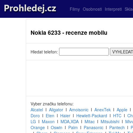
Filmy
Osobnosti
Interpreti
Skl
Nokia 6233 - recenze mobilu
Hledat telefon:
Vyber značku telefonu:
Alcatel
I
Aligator
I
Amoisonic
I
AnexTek
I
Apple
Doro
I
Eten
I
Haier
I
Hewlett-Packard
I
HTC
I
Ch
LG
I
Maxon
I
MDA,XDA
I
Mitac
I
Mitsubishi
I
Miv
Orange
I
Oswin
I
Palm
I
Panasonic
I
Pantech
I
P