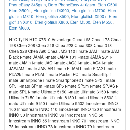
PhoneEasy 345gsm
,
Doro PhoneEasy 410gsm
,
Eten G500
,
Eten G500+
,
Eten glofiish DX900
,
Eten glofiish M700
,
Eten
glofiish M810
,
Eten glofiish X500
,
Eten glofiish X500+
,
Eten
glofiish X610
,
Eten glofiish X800
,
Eten M500
,
Eten M550
,
Eten M600
,
HTC TyTN HTC X7510 Advantage Chea 168 Chea 178 Chea
198 Chea 208 Chea 218 Chea 228 Chea 308 Chea 318
Chea 328 Chea A90 Chea JMS-110 i-mate JAM i-mate JAM
Black i-mate JAMA i-mate JAMA 101 i-mate JAMA 201 i-
mate JAMin i-mate JAQ i-mate JAQ3 i-mate JAQ4 i-mate
JASJAM i-mate JASJAR i-mate K-JAM i-mate PDA2 i-mate
PDA2k i-mate PDAL i-mate Pocket PC i-mate Smartflip i-
mate Smartphone i-mate Smartphone2 i-mate SP3 i-mate
SP3i i-mate SP4m i-mate SP5 i-mate SP5m i-mate SPJAS i-
mate SPL i-mate Ultimate 5150 i-mate Ultimate 6150 i-mate
Ultimate 7150 i-mate Ultimate 8150 i-mate Ultimate 8502 i-
mate Ultimate 9150 i-mate Ultimate 9502 Innostream INNO
100 Innostream INNO 110 Innostream INNO 120 Innostream
INNO 30 Innostream INNO 36 Innostream INNO 50
Innostream INNO 55 Innostream INNO 70 Innostream INNO
75 Innostream INNO 78 Innostream INNO 79 Innostream