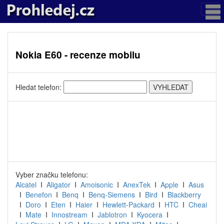
Nokia E60 - recenze mobilu
Hledat telefon:
Vyber značku telefonu:
Alcatel
I
Aligator
I
Amoisonic
I
AnexTek
I
Apple
I
Asus
I
Benefon
I
Benq
I
Benq-Siemens
I
Bird
I
Blackberry
I
Doro
I
Eten
I
Haier
I
Hewlett-Packard
I
HTC
I
Cheai
I
Mate
I
Innostream
I
Jablotron
I
Kyocera
I