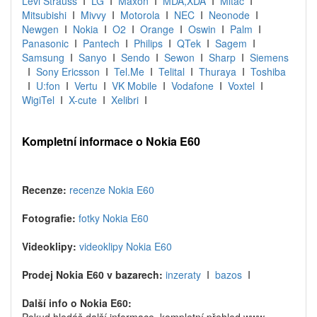
Levi Strauss
I
LG
I
Maxon
I
MDA,XDA
I
Mitac
I
Mitsubishi
I
Mivvy
I
Motorola
I
NEC
I
Neonode
I
Newgen
I
Nokia
I
O2
I
Orange
I
Oswin
I
Palm
I
Panasonic
I
Pantech
I
Philips
I
QTek
I
Sagem
I
Samsung
I
Sanyo
I
Sendo
I
Sewon
I
Sharp
I
Siemens
I
Sony Ericsson
I
Tel.Me
I
Telital
I
Thuraya
I
Toshiba
I
U:fon
I
Vertu
I
VK Mobile
I
Vodafone
I
Voxtel
I
WigiTel
I
X-cute
I
Xelibri
I
Kompletní informace o Nokia E60
Recenze:
recenze Nokia E60
Fotografie:
fotky Nokia E60
Videoklipy:
videoklipy Nokia E60
Prodej Nokia E60 v bazarech:
inzeraty
I
bazos
I
Další info o Nokia E60: