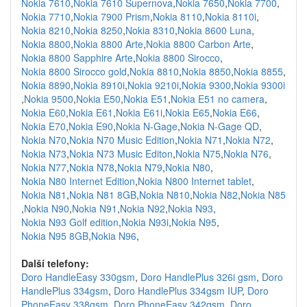
Nokia 7610
,
Nokia 7610 Supernova
,
Nokia 7650
,
Nokia 7700
,
Nokia 7710
,
Nokia 7900 Prism
,
Nokia 8110
,
Nokia 8110i
,
Nokia 8210
,
Nokia 8250
,
Nokia 8310
,
Nokia 8600 Luna
,
Nokia 8800
,
Nokia 8800 Arte
,
Nokia 8800 Carbon Arte
,
Nokia 8800 Sapphire Arte
,
Nokia 8800 Sirocco
,
Nokia 8800 Sirocco gold
,
Nokia 8810
,
Nokia 8850
,
Nokia 8855
,
Nokia 8890
,
Nokia 8910i
,
Nokia 9210i
,
Nokia 9300
,
Nokia 9300i
,
Nokia 9500
,
Nokia E50
,
Nokia E51
,
Nokia E51 no camera
,
Nokia E60
,
Nokia E61
,
Nokia E61i
,
Nokia E65
,
Nokia E66
,
Nokia E70
,
Nokia E90
,
Nokia N-Gage
,
Nokia N-Gage QD
,
Nokia N70
,
Nokia N70 Music Edition
,
Nokia N71
,
Nokia N72
,
Nokia N73
,
Nokia N73 Music Editon
,
Nokia N75
,
Nokia N76
,
Nokia N77
,
Nokia N78
,
Nokia N79
,
Nokia N80
,
Nokia N80 Internet Edition
,
Nokia N800 Internet tablet
,
Nokia N81
,
Nokia N81 8GB
,
Nokia N810
,
Nokia N82
,
Nokia N85
,
Nokia N90
,
Nokia N91
,
Nokia N92
,
Nokia N93
,
Nokia N93 Golf edition
,
Nokia N93i
,
Nokia N95
,
Nokia N95 8GB
,
Nokia N96
,
Další telefony:
Doro HandleEasy 330gsm
,
Doro HandlePlus 326i gsm
,
Doro
HandlePlus 334gsm
,
Doro HandlePlus 334gsm IUP
,
Doro
PhoneEasy 338gsm
,
Doro PhoneEasy 342gsm
,
Doro