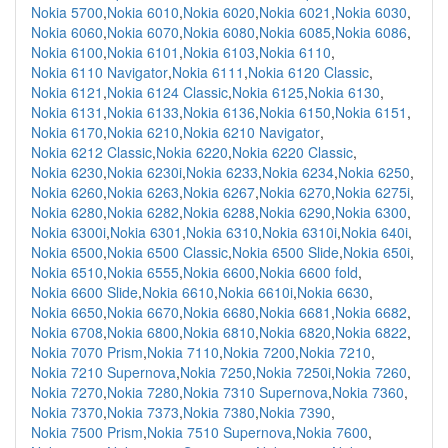
Nokia 5700
,
Nokia 6010
,
Nokia 6020
,
Nokia 6021
,
Nokia 6030
,
Nokia 6060
,
Nokia 6070
,
Nokia 6080
,
Nokia 6085
,
Nokia 6086
,
Nokia 6100
,
Nokia 6101
,
Nokia 6103
,
Nokia 6110
,
Nokia 6110 Navigator
,
Nokia 6111
,
Nokia 6120 Classic
,
Nokia 6121
,
Nokia 6124 Classic
,
Nokia 6125
,
Nokia 6130
,
Nokia 6131
,
Nokia 6133
,
Nokia 6136
,
Nokia 6150
,
Nokia 6151
,
Nokia 6170
,
Nokia 6210
,
Nokia 6210 Navigator
,
Nokia 6212 Classic
,
Nokia 6220
,
Nokia 6220 Classic
,
Nokia 6230
,
Nokia 6230i
,
Nokia 6233
,
Nokia 6234
,
Nokia 6250
,
Nokia 6260
,
Nokia 6263
,
Nokia 6267
,
Nokia 6270
,
Nokia 6275i
,
Nokia 6280
,
Nokia 6282
,
Nokia 6288
,
Nokia 6290
,
Nokia 6300
,
Nokia 6300i
,
Nokia 6301
,
Nokia 6310
,
Nokia 6310i
,
Nokia 640i
,
Nokia 6500
,
Nokia 6500 Classic
,
Nokia 6500 Slide
,
Nokia 650i
,
Nokia 6510
,
Nokia 6555
,
Nokia 6600
,
Nokia 6600 fold
,
Nokia 6600 Slide
,
Nokia 6610
,
Nokia 6610i
,
Nokia 6630
,
Nokia 6650
,
Nokia 6670
,
Nokia 6680
,
Nokia 6681
,
Nokia 6682
,
Nokia 6708
,
Nokia 6800
,
Nokia 6810
,
Nokia 6820
,
Nokia 6822
,
Nokia 7070 Prism
,
Nokia 7110
,
Nokia 7200
,
Nokia 7210
,
Nokia 7210 Supernova
,
Nokia 7250
,
Nokia 7250i
,
Nokia 7260
,
Nokia 7270
,
Nokia 7280
,
Nokia 7310 Supernova
,
Nokia 7360
,
Nokia 7370
,
Nokia 7373
,
Nokia 7380
,
Nokia 7390
,
Nokia 7500 Prism
,
Nokia 7510 Supernova
,
Nokia 7600
,