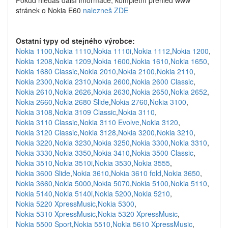
Pokud hledáš další informace, kompletní přehled www
stránek o Nokia E60
nalezneš ZDE
Ostatní typy od stejného výrobce:
Nokia 1100
,
Nokia 1110
,
Nokia 1110i
,
Nokia 1112
,
Nokia 1200
,
Nokia 1208
,
Nokia 1209
,
Nokia 1600
,
Nokia 1610
,
Nokia 1650
,
Nokia 1680 Classic
,
Nokia 2010
,
Nokia 2100
,
Nokia 2110
,
Nokia 2300
,
Nokia 2310
,
Nokia 2600
,
Nokia 2600 Classic
,
Nokia 2610
,
Nokia 2626
,
Nokia 2630
,
Nokia 2650
,
Nokia 2652
,
Nokia 2660
,
Nokia 2680 Slide
,
Nokia 2760
,
Nokia 3100
,
Nokia 3108
,
Nokia 3109 Classic
,
Nokia 3110
,
Nokia 3110 Classic
,
Nokia 3110 Evolve
,
Nokia 3120
,
Nokia 3120 Classic
,
Nokia 3128
,
Nokia 3200
,
Nokia 3210
,
Nokia 3220
,
Nokia 3230
,
Nokia 3250
,
Nokia 3300
,
Nokia 3310
,
Nokia 3330
,
Nokia 3350
,
Nokia 3410
,
Nokia 3500 Classic
,
Nokia 3510
,
Nokia 3510i
,
Nokia 3530
,
Nokia 3555
,
Nokia 3600 Slide
,
Nokia 3610
,
Nokia 3610 fold
,
Nokia 3650
,
Nokia 3660
,
Nokia 5000
,
Nokia 5070
,
Nokia 5100
,
Nokia 5110
,
Nokia 5140
,
Nokia 5140i
,
Nokia 5200
,
Nokia 5210
,
Nokia 5220 XpressMusic
,
Nokia 5300
,
Nokia 5310 XpressMusic
,
Nokia 5320 XpressMusic
,
Nokia 5500 Sport
,
Nokia 5510
,
Nokia 5610 XpressMusic
,