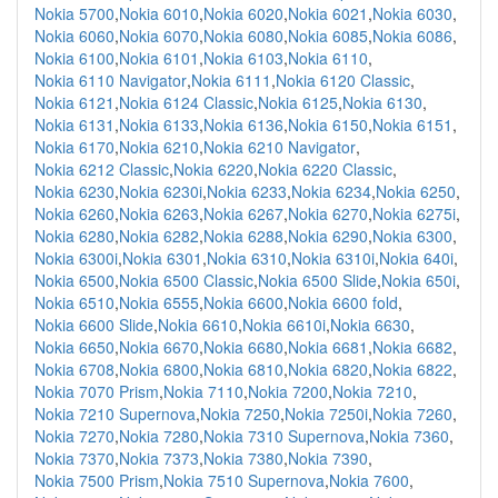
Nokia 5700
,
Nokia 6010
,
Nokia 6020
,
Nokia 6021
,
Nokia 6030
,
Nokia 6060
,
Nokia 6070
,
Nokia 6080
,
Nokia 6085
,
Nokia 6086
,
Nokia 6100
,
Nokia 6101
,
Nokia 6103
,
Nokia 6110
,
Nokia 6110 Navigator
,
Nokia 6111
,
Nokia 6120 Classic
,
Nokia 6121
,
Nokia 6124 Classic
,
Nokia 6125
,
Nokia 6130
,
Nokia 6131
,
Nokia 6133
,
Nokia 6136
,
Nokia 6150
,
Nokia 6151
,
Nokia 6170
,
Nokia 6210
,
Nokia 6210 Navigator
,
Nokia 6212 Classic
,
Nokia 6220
,
Nokia 6220 Classic
,
Nokia 6230
,
Nokia 6230i
,
Nokia 6233
,
Nokia 6234
,
Nokia 6250
,
Nokia 6260
,
Nokia 6263
,
Nokia 6267
,
Nokia 6270
,
Nokia 6275i
,
Nokia 6280
,
Nokia 6282
,
Nokia 6288
,
Nokia 6290
,
Nokia 6300
,
Nokia 6300i
,
Nokia 6301
,
Nokia 6310
,
Nokia 6310i
,
Nokia 640i
,
Nokia 6500
,
Nokia 6500 Classic
,
Nokia 6500 Slide
,
Nokia 650i
,
Nokia 6510
,
Nokia 6555
,
Nokia 6600
,
Nokia 6600 fold
,
Nokia 6600 Slide
,
Nokia 6610
,
Nokia 6610i
,
Nokia 6630
,
Nokia 6650
,
Nokia 6670
,
Nokia 6680
,
Nokia 6681
,
Nokia 6682
,
Nokia 6708
,
Nokia 6800
,
Nokia 6810
,
Nokia 6820
,
Nokia 6822
,
Nokia 7070 Prism
,
Nokia 7110
,
Nokia 7200
,
Nokia 7210
,
Nokia 7210 Supernova
,
Nokia 7250
,
Nokia 7250i
,
Nokia 7260
,
Nokia 7270
,
Nokia 7280
,
Nokia 7310 Supernova
,
Nokia 7360
,
Nokia 7370
,
Nokia 7373
,
Nokia 7380
,
Nokia 7390
,
Nokia 7500 Prism
,
Nokia 7510 Supernova
,
Nokia 7600
,