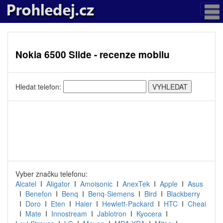
Nokia 6500 Slide - recenze mobilu
Hledat telefon:
Vyber značku telefonu:
Alcatel
I
Aligator
I
Amoisonic
I
AnexTek
I
Apple
I
Asus
I
Benefon
I
Benq
I
Benq-Siemens
I
Bird
I
Blackberry
I
Doro
I
Eten
I
Haier
I
Hewlett-Packard
I
HTC
I
Cheai
I
Mate
I
Innostream
I
Jablotron
I
Kyocera
I