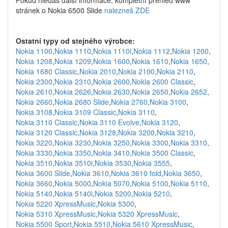
Pokud hledáš další informace, kompletní přehled www
stránek o Nokia 6500 Slide
nalezneš ZDE
Ostatní typy od stejného výrobce:
Nokia 1100
,
Nokia 1110
,
Nokia 1110i
,
Nokia 1112
,
Nokia 1200
,
Nokia 1208
,
Nokia 1209
,
Nokia 1600
,
Nokia 1610
,
Nokia 1650
,
Nokia 1680 Classic
,
Nokia 2010
,
Nokia 2100
,
Nokia 2110
,
Nokia 2300
,
Nokia 2310
,
Nokia 2600
,
Nokia 2600 Classic
,
Nokia 2610
,
Nokia 2626
,
Nokia 2630
,
Nokia 2650
,
Nokia 2652
,
Nokia 2660
,
Nokia 2680 Slide
,
Nokia 2760
,
Nokia 3100
,
Nokia 3108
,
Nokia 3109 Classic
,
Nokia 3110
,
Nokia 3110 Classic
,
Nokia 3110 Evolve
,
Nokia 3120
,
Nokia 3120 Classic
,
Nokia 3128
,
Nokia 3200
,
Nokia 3210
,
Nokia 3220
,
Nokia 3230
,
Nokia 3250
,
Nokia 3300
,
Nokia 3310
,
Nokia 3330
,
Nokia 3350
,
Nokia 3410
,
Nokia 3500 Classic
,
Nokia 3510
,
Nokia 3510i
,
Nokia 3530
,
Nokia 3555
,
Nokia 3600 Slide
,
Nokia 3610
,
Nokia 3610 fold
,
Nokia 3650
,
Nokia 3660
,
Nokia 5000
,
Nokia 5070
,
Nokia 5100
,
Nokia 5110
,
Nokia 5140
,
Nokia 5140i
,
Nokia 5200
,
Nokia 5210
,
Nokia 5220 XpressMusic
,
Nokia 5300
,
Nokia 5310 XpressMusic
,
Nokia 5320 XpressMusic
,
Nokia 5500 Sport
,
Nokia 5510
,
Nokia 5610 XpressMusic
,