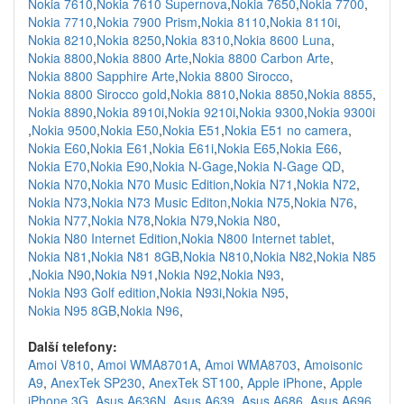
Nokia 7610
,
Nokia 7610 Supernova
,
Nokia 7650
,
Nokia 7700
,
Nokia 7710
,
Nokia 7900 Prism
,
Nokia 8110
,
Nokia 8110i
,
Nokia 8210
,
Nokia 8250
,
Nokia 8310
,
Nokia 8600 Luna
,
Nokia 8800
,
Nokia 8800 Arte
,
Nokia 8800 Carbon Arte
,
Nokia 8800 Sapphire Arte
,
Nokia 8800 Sirocco
,
Nokia 8800 Sirocco gold
,
Nokia 8810
,
Nokia 8850
,
Nokia 8855
,
Nokia 8890
,
Nokia 8910i
,
Nokia 9210i
,
Nokia 9300
,
Nokia 9300i
,
Nokia 9500
,
Nokia E50
,
Nokia E51
,
Nokia E51 no camera
,
Nokia E60
,
Nokia E61
,
Nokia E61i
,
Nokia E65
,
Nokia E66
,
Nokia E70
,
Nokia E90
,
Nokia N-Gage
,
Nokia N-Gage QD
,
Nokia N70
,
Nokia N70 Music Edition
,
Nokia N71
,
Nokia N72
,
Nokia N73
,
Nokia N73 Music Editon
,
Nokia N75
,
Nokia N76
,
Nokia N77
,
Nokia N78
,
Nokia N79
,
Nokia N80
,
Nokia N80 Internet Edition
,
Nokia N800 Internet tablet
,
Nokia N81
,
Nokia N81 8GB
,
Nokia N810
,
Nokia N82
,
Nokia N85
,
Nokia N90
,
Nokia N91
,
Nokia N92
,
Nokia N93
,
Nokia N93 Golf edition
,
Nokia N93i
,
Nokia N95
,
Nokia N95 8GB
,
Nokia N96
,
Další telefony:
Amoi V810
,
Amoi WMA8701A
,
Amoi WMA8703
,
Amoisonic
A9
,
AnexTek SP230
,
AnexTek ST100
,
Apple iPhone
,
Apple
iPhone 3G
,
Asus A636N
,
Asus A639
,
Asus A686
,
Asus A696
,