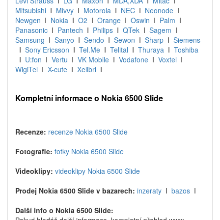
Levi Strauss
I
LG
I
Maxon
I
MDA,XDA
I
Mitac
I
Mitsubishi
I
Mivvy
I
Motorola
I
NEC
I
Neonode
I
Newgen
I
Nokia
I
O2
I
Orange
I
Oswin
I
Palm
I
Panasonic
I
Pantech
I
Philips
I
QTek
I
Sagem
I
Samsung
I
Sanyo
I
Sendo
I
Sewon
I
Sharp
I
Siemens
I
Sony Ericsson
I
Tel.Me
I
Telital
I
Thuraya
I
Toshiba
I
U:fon
I
Vertu
I
VK Mobile
I
Vodafone
I
Voxtel
I
WigiTel
I
X-cute
I
Xelibri
I
Kompletní informace o Nokia 6500 Slide
Recenze:
recenze Nokia 6500 Slide
Fotografie:
fotky Nokia 6500 Slide
Videoklipy:
videoklipy Nokia 6500 Slide
Prodej Nokia 6500 Slide v bazarech:
inzeraty
I
bazos
I
Další info o Nokia 6500 Slide: